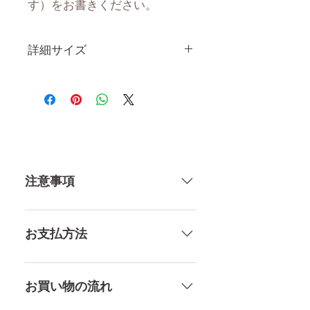
す）をお書きください。
詳細サイズ
身 長
150CM
体 重
27.5KG
注意事項
カップ
72㎝（微）
75㎝（良）
一体一体ハンドメイドで製造して
82㎝（大）
いる製品なので、商品により個体
84㎝（巨）
お支払方法
差がありますので多少の誤差がご
87㎝（爆）
ざいます。また、測る場所や測り
メール、チャット（サイト下
方でも多少の誤差があります。当
ウエス
50㎝
部）、お電話やLINEで各種ご質問
お買い物の流れ
店採寸による実寸の誤差はご了承
ト
受け付けております！ ペイパル、