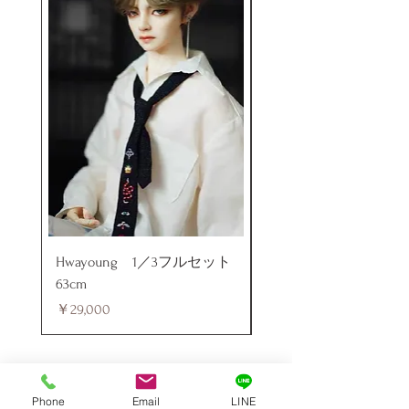
Hwayoung 1／3フルセット
ミニラブドール
63cm
価格
￥48,000
価格
￥29,000
Phone
Email
LINE