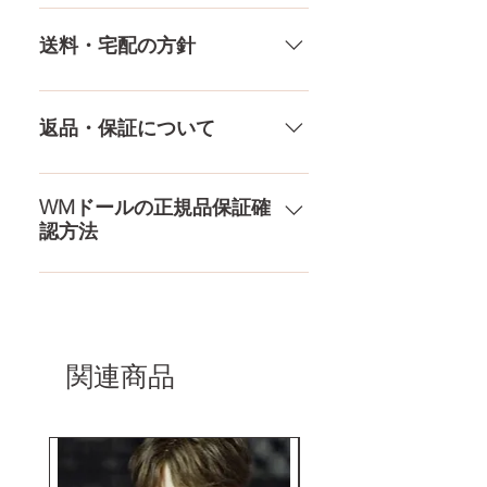
ください。
銀行振込、クレジットカードなど
多種多様な品ぞろえ！工場と直接
膣深さ
15.5CM
様々な決済方法に対応でき、お支
やり取りをしているため、当店に
送料・宅配の方針
払いが超カンタン！ お支払方法を
ないドールもご相談にのります。
素材
プラチナシリコ
もっとみる
TPE素材、シリコン素材、上半身、
送料は全国一律送料無料！宅配テ
ン
下半身、男性ドールや男の娘ドー
ロ一斉無し！外箱には商品の中身
返品・保証について
ルまで、ドールのパーツや収納用
が分かるような日本語の印字など
ヒップ
79㎝
品もご用意しております。 お買い
は一切されておりません。 送料・
ドールのメイク直しなど充実した
物の流れをもっと見る
配送の方針をもっと見る
アフターサービスを提供、最後ま
WMドールの正規品保証確
認方法
で対応いたします。 返品・保証を
もっと見る
コチラからWMドール様の公式サ
イトにてアンチフェイクコードを
入れて頂くことでご確認をして頂
けます。
関連商品