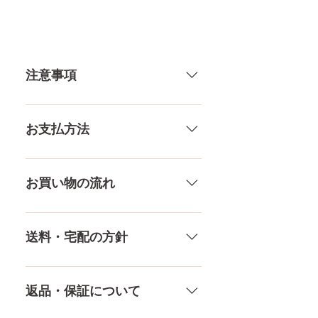
体 重
27.5KG
注意事項
カップ
72㎝（微）
75㎝（良）
一体一体ハンドメイドで製造して
82㎝（大）
いる製品なので、商品により個体
84㎝（巨）
お支払方法
差がありますので多少の誤差がご
87㎝（爆）
ざいます。また、測る場所や測り
メール、チャット（サイト下
方でも多少の誤差があります。当
ウエス
50㎝
部）、お電話やLINEで各種ご質問
お買い物の流れ
店採寸による実寸の誤差はご了承
ト
受け付けております！ ペイパル、
ください。
銀行振込、クレジットカードなど
多種多様な品ぞろえ！工場と直接
膣深さ
15.5CM
様々な決済方法に対応でき、お支
やり取りをしているため、当店に
送料・宅配の方針
払いが超カンタン！ お支払方法を
ないドールもご相談にのります。
素材
プラチナシリコ
もっとみる
TPE素材、シリコン素材、上半身、
送料は全国一律送料無料！宅配テ
ン
下半身、男性ドールや男の娘ドー
ロ一斉無し！外箱には商品の中身
返品・保証について
ルまで、ドールのパーツや収納用
が分かるような日本語の印字など
ヒップ
79㎝