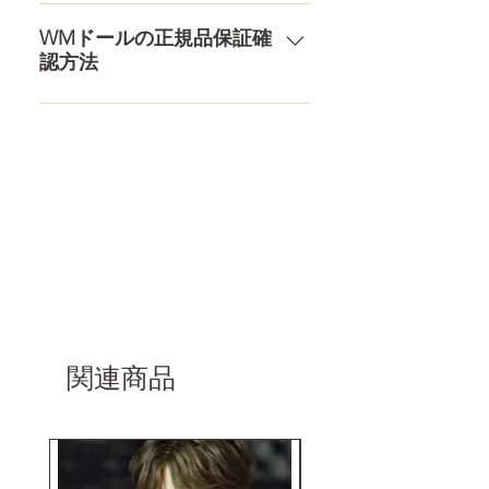
品もご用意しております。 お買い
は一切されておりません。 送料・
ドールのメイク直しなど充実した
物の流れをもっと見る
配送の方針をもっと見る
アフターサービスを提供、最後ま
WMドールの正規品保証確
認方法
で対応いたします。 返品・保証を
もっと見る
コチラからWMドール様の公式サ
イトにてアンチフェイクコードを
入れて頂くことでご確認をして頂
けます。
関連商品