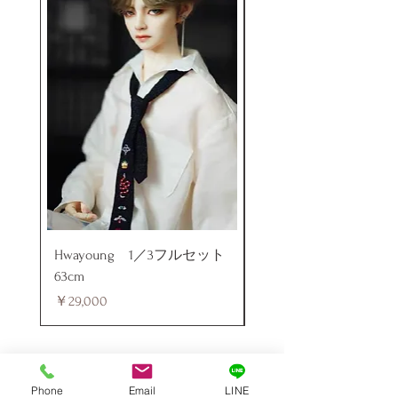
Hwayoung 1／3フルセット
ミニラブドール
63cm
価格
￥48,000
価格
￥29,000
Phone
Email
LINE