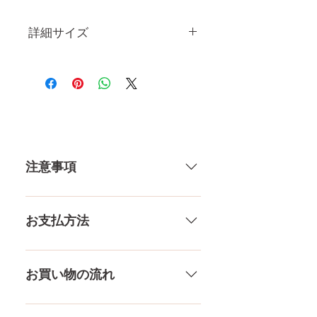
詳細サイズ
身 長
165CM
体 重
31.5KG
注意事項
カップ
76㎝（微）
84㎝（良）
一体一体ハンドメイドで製造して
90㎝（大）
いる製品なので、商品により個体
お支払方法
差がありますので多少の誤差がご
ウエス
55㎝
ざいます。また、測る場所や測り
ト
メール、チャット（サイト下
方でも多少の誤差があります。当
部）、お電話やLINEで各種ご質問
お買い物の流れ
膣深さ
15.5CM
店採寸による実寸の誤差はご了承
受け付けております！ ペイパル、
ください。
銀行振込、クレジットカードなど
多種多様な品ぞろえ！工場と直接