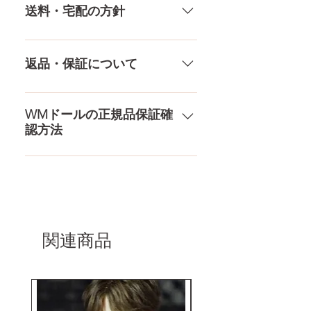
素材
プラチナシリコ
様々な決済方法に対応でき、お支
やり取りをしているため、当店に
送料・宅配の方針
ン
払いが超カンタン！ お支払方法を
ないドールもご相談にのります。
もっとみる
TPE素材、シリコン素材、上半身、
送料は全国一律送料無料！宅配テ
ヒップ
86㎝
下半身、男性ドールや男の娘ドー
ロ一斉無し！外箱には商品の中身
返品・保証について
ルまで、ドールのパーツや収納用
が分かるような日本語の印字など
品もご用意しております。 お買い
は一切されておりません。 送料・
ドールのメイク直しなど充実した
物の流れをもっと見る
配送の方針をもっと見る
アフターサービスを提供、最後ま
WMドールの正規品保証確
認方法
で対応いたします。 返品・保証を
もっと見る
コチラからWMドール様の公式サ
イトにてアンチフェイクコードを
入れて頂くことでご確認をして頂
けます。
関連商品