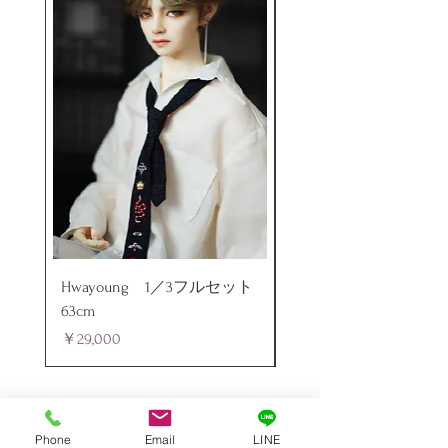
Hwayoung 1／3フルセット
ミニラブドール
63cm
価格
￥48,000
価格
￥29,000
Phone
Email
LINE