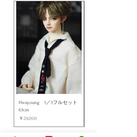
Hwayoung 1／3フルセット
ミニラブドール
63cm
価格
￥48,000
価格
￥29,000