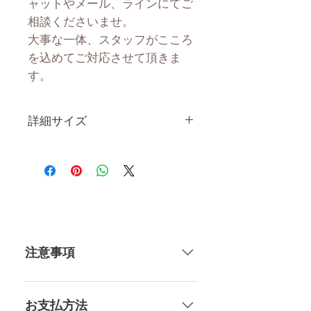
ャットやメール、ラインにてご
相談くださいませ。
大事な一体、スタッフがこころ
を込めてご対応させて頂きま
す。
詳細サイズ
身 長
156CM
体 重
29KG
肩幅
32CM
注意事項
カップ
Bカップ
トップ
73CM
一体一体ハンドメイドで製造して
いる製品なので、商品により個体
お支払方法