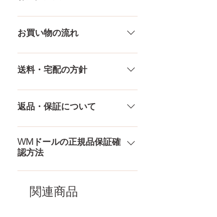
アンダー
61CM
差がありますので多少の誤差がご
ざいます。また、測る場所や測り
メール、チャット（サイト下
ウエスト
58CM
方でも多少の誤差があります。当
部）、お電話やLINEで各種ご質問
お買い物の流れ
店採寸による実寸の誤差はご了承
受け付けております！ ペイパル、
ヒップ
79CM
ください。
銀行振込、クレジットカードなど
多種多様な品ぞろえ！工場と直接
様々な決済方法に対応でき、お支
やり取りをしているため、当店に
送料・宅配の方針
口深さ
12CM
払いが超カンタン！ お支払方法を
ないドールもご相談にのります。
もっとみる
TPE素材、シリコン素材、上半身、
送料は全国一律送料無料！宅配テ
膣深さ
18CM
下半身、男性ドールや男の娘ドー
ロ一斉無し！外箱には商品の中身
返品・保証について
ルまで、ドールのパーツや収納用
アナル深さ
15CM
が分かるような日本語の印字など
品もご用意しております。 お買い
は一切されておりません。 送料・
ドールのメイク直しなど充実した
物の流れをもっと見る
足サイズ
21.5CM
配送の方針をもっと見る
アフターサービスを提供、最後ま
WMドールの正規品保証確
認方法
で対応いたします。 返品・保証を
素材
医療用TPE
もっと見る
コチラからWMドール様の公式サ
梱包
156×43×28CM
イトにてアンチフェイクコードを
関連商品
入れて頂くことでご確認をして頂
けます。