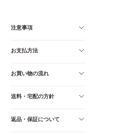
肩幅
34CM
注意事項
カップ
52㎝（微）
56㎝（良）
一体一体ハンドメイドで製造して
60㎝（大）
いる製品なので、商品により個体
お支払方法
差がありますので多少の誤差がご
ウエス
37㎝
ざいます。また、測る場所や測り
ト
メール、チャット（サイト下
方でも多少の誤差があります。当
部）、お電話やLINEで各種ご質問
お買い物の流れ
膣深さ
15.5CM
店採寸による実寸の誤差はご了承
受け付けております！ ペイパル、
ください。
銀行振込、クレジットカードなど
多種多様な品ぞろえ！工場と直接
素材
プラチナシリコ
様々な決済方法に対応でき、お支
やり取りをしているため、当店に
送料・宅配の方針
ン
払いが超カンタン！ お支払方法を
ないドールもご相談にのります。
もっとみる
TPE素材、シリコン素材、上半身、
送料は全国一律送料無料！宅配テ
下半身、男性ドールや男の娘ドー
ロ一斉無し！外箱には商品の中身
返品・保証について
ルまで、ドールのパーツや収納用
が分かるような日本語の印字など
品もご用意しております。 お買い
は一切されておりません。 送料・
ドールのメイク直しなど充実した