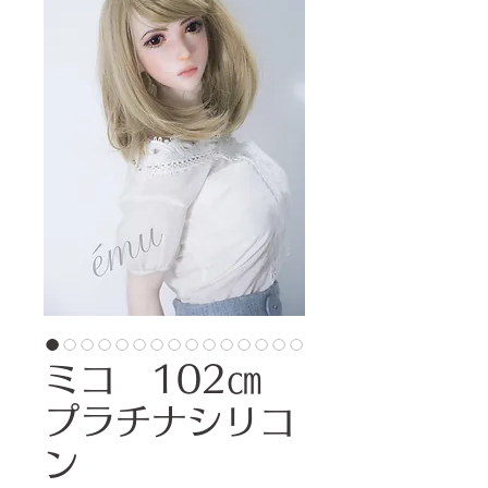
ミコ 102㎝
プラチナシリコ
ン