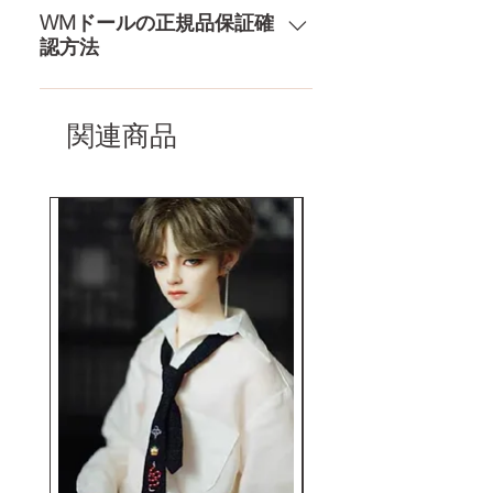
物の流れをもっと見る
配送の方針をもっと見る
アフターサービスを提供、最後ま
WMドールの正規品保証確
認方法
で対応いたします。 返品・保証を
もっと見る
コチラからWMドール様の公式サ
イトにてアンチフェイクコードを
関連商品
入れて頂くことでご確認をして頂
けます。