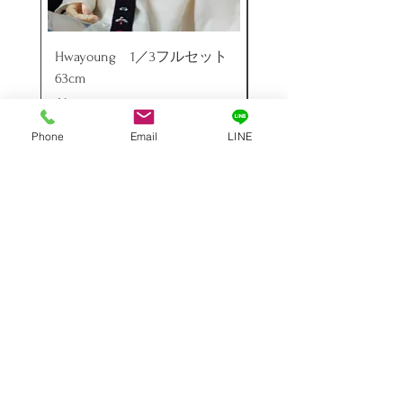
Hwayoung 1／3フルセット
ミニラブドール
63cm
価格
￥48,000
価格
￥29,000
Phone
Email
LINE
お支払いについて
Paypal、銀行振込、クレジットカード、ウエスタンユニオン銀
行口座宛国際送金サービスがご利用いただけます
対応カード：
VISA | MASTER | JCB | AMEX
送料・配送について