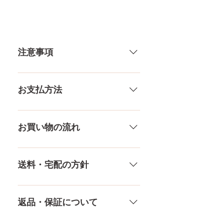
体 重
27.5KG
注意事項
カップ
72㎝（微）
75㎝（良）
一体一体ハンドメイドで製造して
82㎝（大）
いる製品なので、商品により個体
84㎝（巨）
お支払方法
差がありますので多少の誤差がご
87㎝（爆）
ざいます。また、測る場所や測り
メール、チャット（サイト下
方でも多少の誤差があります。当
ウエス
50㎝
部）、お電話やLINEで各種ご質問
お買い物の流れ
店採寸による実寸の誤差はご了承
ト
受け付けております！ ペイパル、
ください。
銀行振込、クレジットカードなど
多種多様な品ぞろえ！工場と直接
膣深さ
15.5CM
様々な決済方法に対応でき、お支
やり取りをしているため、当店に
送料・宅配の方針
払いが超カンタン！ お支払方法を
ないドールもご相談にのります。
素材
プラチナシリコ
もっとみる
TPE素材、シリコン素材、上半身、
送料は全国一律送料無料！宅配テ
ン
下半身、男性ドールや男の娘ドー
ロ一斉無し！外箱には商品の中身
返品・保証について
ルまで、ドールのパーツや収納用
が分かるような日本語の印字など
ヒップ
79㎝