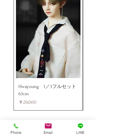
Hwayoung 1／3フルセット
ミニラブドール
63cm
価格
￥48,000
価格
￥29,000
Phone
Email
LINE