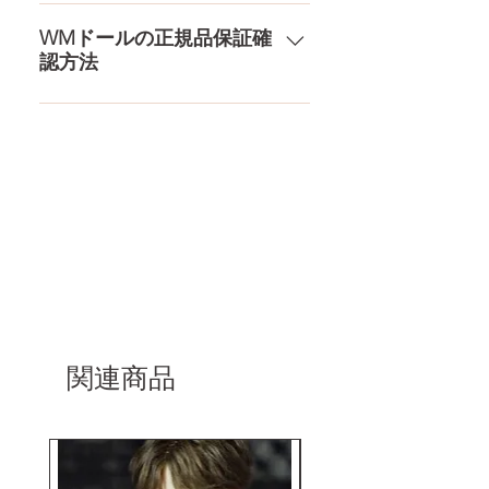
品もご用意しております。 お買い
は一切されておりません。 送料・
ドールのメイク直しなど充実した
物の流れをもっと見る
配送の方針をもっと見る
アフターサービスを提供、最後ま
WMドールの正規品保証確
認方法
で対応いたします。 返品・保証を
もっと見る
コチラからWMドール様の公式サ
イトにてアンチフェイクコードを
入れて頂くことでご確認をして頂
けます。
関連商品