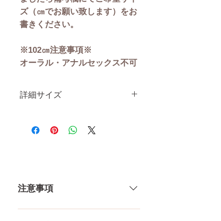
ズ（㎝でお願い致します）をお
書きください。
※102㎝注意事項※
オーラル・アナルセックス不可
詳細サイズ
身 長
102CM
体 重
14.5KG
注意事項
カップ
52㎝（微）
56㎝（良）
一体一体ハンドメイドで製造して
60㎝（大）