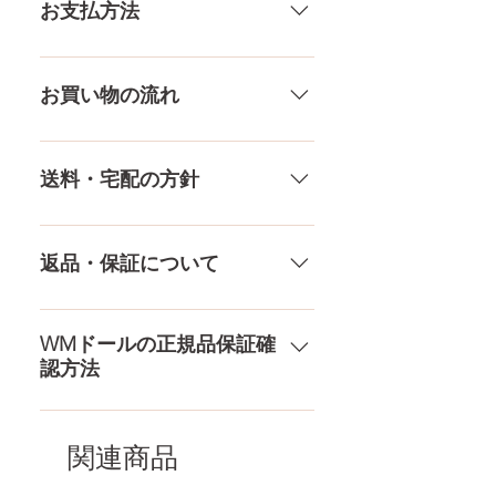
いる製品なので、商品により個体
お支払方法
差がありますので多少の誤差がご
ウエス
37㎝
ざいます。また、測る場所や測り
ト
メール、チャット（サイト下
方でも多少の誤差があります。当
部）、お電話やLINEで各種ご質問
お買い物の流れ
膣深さ
15.5CM
店採寸による実寸の誤差はご了承
受け付けております！ ペイパル、
ください。
銀行振込、クレジットカードなど
多種多様な品ぞろえ！工場と直接
素材
プラチナシリコ
様々な決済方法に対応でき、お支
やり取りをしているため、当店に
送料・宅配の方針
ン
払いが超カンタン！ お支払方法を
ないドールもご相談にのります。
もっとみる
TPE素材、シリコン素材、上半身、
送料は全国一律送料無料！宅配テ
下半身、男性ドールや男の娘ドー
ロ一斉無し！外箱には商品の中身
返品・保証について
ルまで、ドールのパーツや収納用
が分かるような日本語の印字など
品もご用意しております。 お買い
は一切されておりません。 送料・
ドールのメイク直しなど充実した
物の流れをもっと見る
配送の方針をもっと見る
アフターサービスを提供、最後ま
WMドールの正規品保証確
認方法
で対応いたします。 返品・保証を
もっと見る
コチラからWMドール様の公式サ
イトにてアンチフェイクコードを
関連商品
入れて頂くことでご確認をして頂
けます。