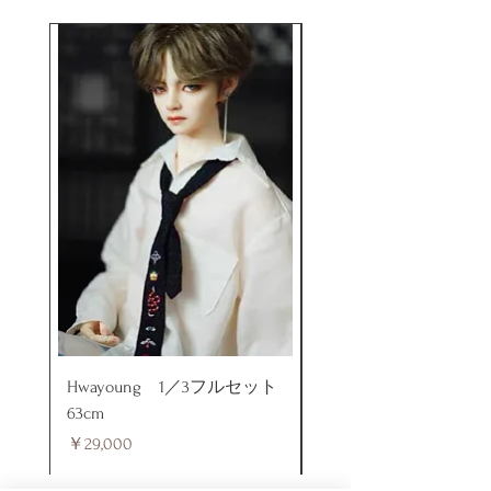
Hwayoung 1／3フルセット
ミニラブドール
63cm
価格
￥48,000
価格
￥29,000