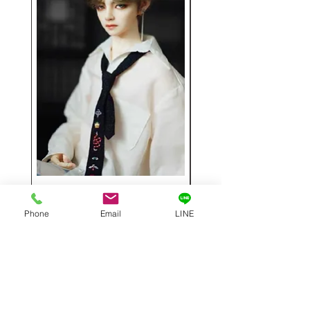
Hwayoung 1／3フルセット
ミニラブドール
63cm
価格
Phone
Email
LINE
￥48,000
価格
￥29,000