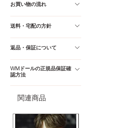
ウエスト
50CM
方でも多少の誤差があります。当
部）、お電話やLINEで各種ご質問
お買い物の流れ
店採寸による実寸の誤差はご了承
受け付けております！ ペイパル、
ヒップ
80CM
ください。
銀行振込、クレジットカードなど
多種多様な品ぞろえ！工場と直接
様々な決済方法に対応でき、お支
やり取りをしているため、当店に
送料・宅配の方針
口深さ
12CM
払いが超カンタン！ お支払方法を
ないドールもご相談にのります。
もっとみる
TPE素材、シリコン素材、上半身、
送料は全国一律送料無料！宅配テ
膣深さ
18CM
下半身、男性ドールや男の娘ドー
ロ一斉無し！外箱には商品の中身
返品・保証について
ルまで、ドールのパーツや収納用
アナル深さ
15CM
が分かるような日本語の印字など
品もご用意しております。 お買い
は一切されておりません。 送料・
ドールのメイク直しなど充実した
物の流れをもっと見る
足サイズ
21.5CM
配送の方針をもっと見る
アフターサービスを提供、最後ま
WMドールの正規品保証確
認方法
で対応いたします。 返品・保証を
素材
医療用TPE
もっと見る
コチラからWMドール様の公式サ
梱包
145×43×28CM
イトにてアンチフェイクコードを
関連商品
入れて頂くことでご確認をして頂
けます。