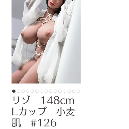
リゾ 148cm
Lカップ 小麦
肌 #126