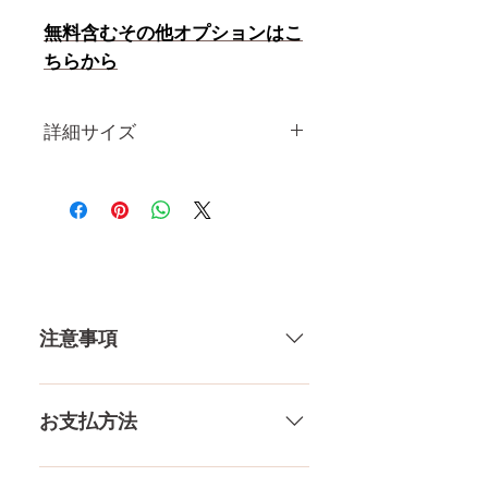
無料含むその他オプションはこ
ちらから
詳細サイズ
身 長
148CM
体 重
29KG
肩幅
32CM
注意事項
カップ
Lカップ
トップ
94CM
一体一体ハンドメイドで製造して
いる製品なので、商品により個体
お支払方法
アンダー
54CM
差がありますので多少の誤差がご
ざいます。また、測る場所や測り
メール、チャット（サイト下