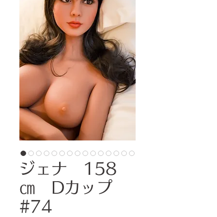
ジェナ 158
㎝ Dカップ
#74