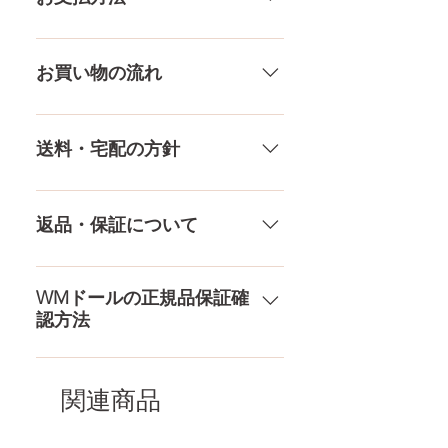
アンダー
68CM
差がありますので多少の誤差がご
ざいます。また、測る場所や測り
メール、チャット（サイト下
ウエスト
60．55CM
方でも多少の誤差があります。当
部）、お電話やLINEで各種ご質問
お買い物の流れ
店採寸による実寸の誤差はご了承
受け付けております！ ペイパル、
ヒップ
86CM
ください。
銀行振込、クレジットカードなど
多種多様な品ぞろえ！工場と直接
様々な決済方法に対応でき、お支
やり取りをしているため、当店に
送料・宅配の方針
口深さ
12CM
払いが超カンタン！ お支払方法を
ないドールもご相談にのります。
もっとみる
TPE素材、シリコン素材、上半身、
送料は全国一律送料無料！宅配テ
膣深さ
18CM
下半身、男性ドールや男の娘ドー
ロ一斉無し！外箱には商品の中身
返品・保証について
ルまで、ドールのパーツや収納用
アナル深さ
15CM
が分かるような日本語の印字など
品もご用意しております。 お買い
は一切されておりません。 送料・
ドールのメイク直しなど充実した
物の流れをもっと見る
足サイズ
21.5CM
配送の方針をもっと見る
アフターサービスを提供、最後ま
WMドールの正規品保証確
認方法
で対応いたします。 返品・保証を
素材
医療用TPE
もっと見る
コチラからWMドール様の公式サ
梱包
150×43×28CM
イトにてアンチフェイクコードを
関連商品
入れて頂くことでご確認をして頂
けます。