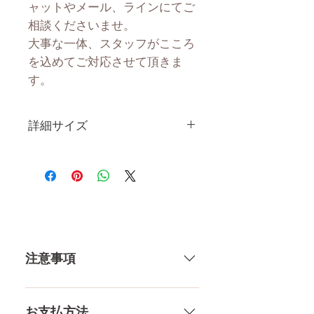
ャットやメール、ラインにてご
相談くださいませ。
大事な一体、スタッフがこころ
を込めてご対応させて頂きま
す。
詳細サイズ
身 長
158CM
体 重
31.2KG
肩幅
38CM
注意事項
カップ
Dカップ
トップ
85.5CM
一体一体ハンドメイドで製造して
いる製品なので、商品により個体
お支払方法