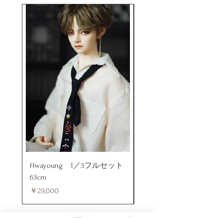
Hwayoung 1／3フルセット
ミニラブドール
63cm
価格
￥48,000
価格
￥29,000