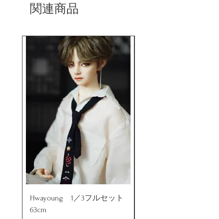
イトにてアンチフェイクコードを
関連商品
入れて頂くことでご確認をして頂
けます。
Hwayoung 1／3フルセット
ミニラブドール
63cm
価格
￥48,000