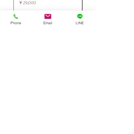
価格
￥29,000
Phone
Email
LINE
お支払いについて
Paypal、銀行振込、クレジットカード、ウエスタンユニオン銀
行口座宛国際送金サービスがご利用いただけます
対応カード：
VISA | MASTER | JCB | AMEX
送料・配送について
全国一律送料無料!
佐川急便、FedEx、DHL、UPSでの配送となります。順調であ
れば、ご入金いただいてから3週間以内に商品配達可能です。
※強化ダンボール、内側には発泡スチロールを使用して二重に
梱包しております。外箱には商品の中身が分かるような印字な
どは一切されておりません。何かご不明な点がございました
ら、チャットやメールにてお気軽くお問い合わせください。