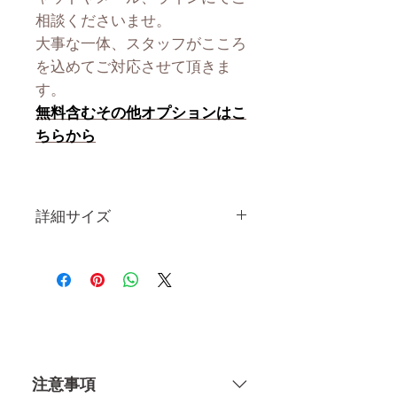
相談くださいませ。
大事な一体、スタッフがこころ
を込めてご対応させて頂きま
す。
無料含むその他オプションはこ
ちらから
詳細サイズ
身 長
150CM
体 重
31KG
肩幅
35CM
注意事項
カップ
Gカップ