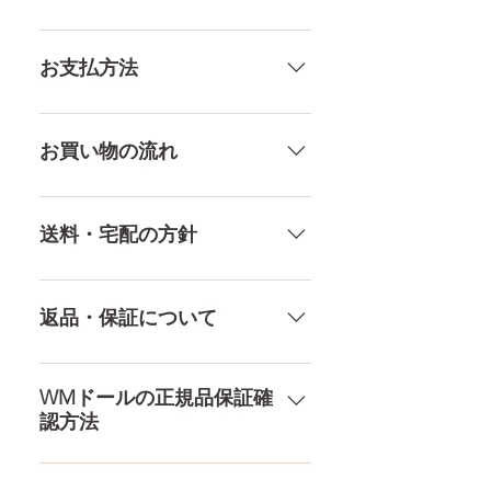
トップ
98CM
一体一体ハンドメイドで製造して
いる製品なので、商品により個体
お支払方法
アンダー
67CM
差がありますので多少の誤差がご
ざいます。また、測る場所や測り
メール、チャット（サイト下
ウエスト
59CM
方でも多少の誤差があります。当
部）、お電話やLINEで各種ご質問
お買い物の流れ
店採寸による実寸の誤差はご了承
受け付けております！ ペイパル、
ヒップ
100CM
ください。
銀行振込、クレジットカードなど
多種多様な品ぞろえ！工場と直接
様々な決済方法に対応でき、お支
やり取りをしているため、当店に
送料・宅配の方針
口深さ
12CM
払いが超カンタン！ お支払方法を
ないドールもご相談にのります。
もっとみる
TPE素材、シリコン素材、上半身、
送料は全国一律送料無料！宅配テ
膣深さ
18CM
下半身、男性ドールや男の娘ドー
ロ一斉無し！外箱には商品の中身
返品・保証について
ルまで、ドールのパーツや収納用
アナル深さ
15CM
が分かるような日本語の印字など
品もご用意しております。 お買い
は一切されておりません。 送料・
ドールのメイク直しなど充実した
物の流れをもっと見る
足サイズ
21CM
配送の方針をもっと見る
アフターサービスを提供、最後ま
WMドールの正規品保証確
認方法
で対応いたします。 返品・保証を
素材
医療用TPE
もっと見る
コチラからWMドール様の公式サ
梱包
150×43×28CM