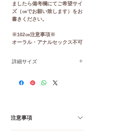
ましたら備考欄にてご希望サイ
ズ（㎝でお願い致します）をお
書きください。
※102㎝注意事項※
オーラル・アナルセックス不可
詳細サイズ
身 長
102CM
体 重
14.5KG
注意事項
カップ
52㎝（微）
56㎝（良）
一体一体ハンドメイドで製造して
60㎝（大）