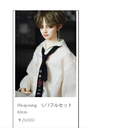
けます。
Hwayoung 1／3フルセット
ミニラブドール
63cm
価格
￥48,000
価格
￥29,000