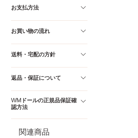
いる製品なので、商品により個体
お支払方法
差がありますので多少の誤差がご
ウエス
37㎝
ざいます。また、測る場所や測り
ト
メール、チャット（サイト下
方でも多少の誤差があります。当
部）、お電話やLINEで各種ご質問
お買い物の流れ
膣深さ
15.5CM
店採寸による実寸の誤差はご了承
受け付けております！ ペイパル、
ください。
銀行振込、クレジットカードなど
多種多様な品ぞろえ！工場と直接
素材
プラチナシリコ
様々な決済方法に対応でき、お支
やり取りをしているため、当店に
送料・宅配の方針
ン
払いが超カンタン！ お支払方法を
ないドールもご相談にのります。
もっとみる
TPE素材、シリコン素材、上半身、
送料は全国一律送料無料！宅配テ
下半身、男性ドールや男の娘ドー
ロ一斉無し！外箱には商品の中身
返品・保証について
ルまで、ドールのパーツや収納用
が分かるような日本語の印字など
品もご用意しております。 お買い
は一切されておりません。 送料・
ドールのメイク直しなど充実した
物の流れをもっと見る
配送の方針をもっと見る
アフターサービスを提供、最後ま
WMドールの正規品保証確
認方法
で対応いたします。 返品・保証を
もっと見る
コチラからWMドール様の公式サ
イトにてアンチフェイクコードを
関連商品
入れて頂くことでご確認をして頂