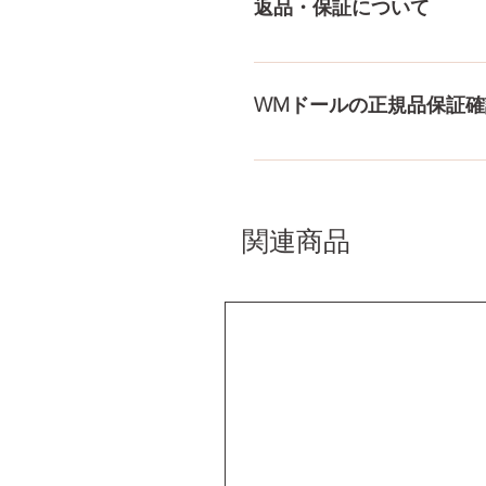
返品・保証について
料・配送の方針をもっと見る
ドールのメイク直しなど充実
まで対応いたします。 返品
WMドールの正規品保証確
コチラからWMドール様の公
入れて頂くことでご確認をし
関連商品