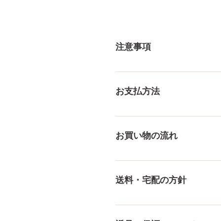
注意事項
一体一体ハンドメイドで製造
体差がありますので多少の誤
お支払方法
測り方でも多少の誤差があり
ご了承ください。
メール、チャット（サイト下部
付けております！ ペイパル
お買い物の流れ
様々な決済方法に対応でき、
をもっとみる
多種多様な品ぞろえ！工場と
にないドールもご相談にのりま
送料・宅配の方針
身、下半身、男性ドールや男
収納用品もご用意しておりま
送料は全国一律送料無料！宅
身が分かるような日本語の印