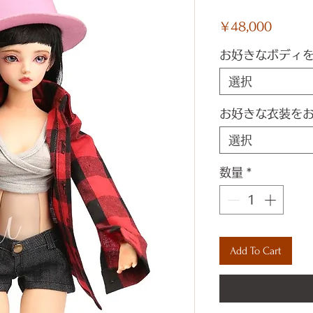
価
￥48,000
格
お好きなボディ
選択
お好きな衣装を
選択
数量
*
Add To Cart