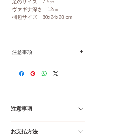
足のサイズ 7.5㎝
ヴァギナ深さ 12㎝
梱包サイズ 80x24x20 cm
注意事項
一体一体ハンドメイドで製造し
ている製品なので、商品により
個体差がありますので多少の誤
差がございます。 また、測る
場所や測り方でも多少の誤差が
ありますし、当店採寸による実
注意事項
寸の誤差はご了承下さい。
一体一体ハンドメイドで製造して
いる製品なので、商品により個体
お支払方法