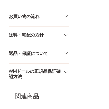
差がありますので多少の誤差がご
ざいます。また、測る場所や測り
メール、チャット（サイト下
方でも多少の誤差があります。当
部）、お電話やLINEで各種ご質問
お買い物の流れ
店採寸による実寸の誤差はご了承
受け付けております！ ペイパル、
ください。
銀行振込、クレジットカードなど
多種多様な品ぞろえ！工場と直接
様々な決済方法に対応でき、お支
やり取りをしているため、当店に
送料・宅配の方針
払いが超カンタン！ お支払方法を
ないドールもご相談にのります。
もっとみる
TPE素材、シリコン素材、上半身、
送料は全国一律送料無料！宅配テ
下半身、男性ドールや男の娘ドー
ロ一斉無し！外箱には商品の中身
返品・保証について
ルまで、ドールのパーツや収納用
が分かるような日本語の印字など
品もご用意しております。 お買い
は一切されておりません。 送料・
ドールのメイク直しなど充実した
物の流れをもっと見る
配送の方針をもっと見る
アフターサービスを提供、最後ま
WMドールの正規品保証確
認方法
で対応いたします。 返品・保証を
もっと見る
コチラからWMドール様の公式サ
イトにてアンチフェイクコードを
関連商品
入れて頂くことでご確認をして頂
けます。