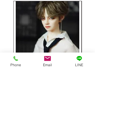
Phone
Email
LINE
Hwayoung 1／3フルセット
ミニラブドール
63cm
価格
￥48,000
価格
￥29,000