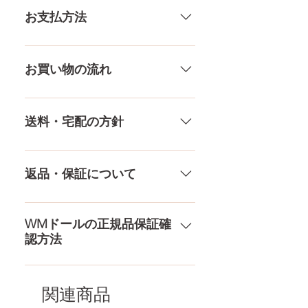
いる製品なので、商品により個体
お支払方法
差がありますので多少の誤差がご
ざいます。また、測る場所や測り
メール、チャット（サイト下
方でも多少の誤差があります。当
部）、お電話やLINEで各種ご質問
お買い物の流れ
店採寸による実寸の誤差はご了承
受け付けております！ ペイパル、
ください。
銀行振込、クレジットカードなど
多種多様な品ぞろえ！工場と直接
様々な決済方法に対応でき、お支
やり取りをしているため、当店に
送料・宅配の方針
払いが超カンタン！ お支払方法を
ないドールもご相談にのります。
もっとみる
TPE素材、シリコン素材、上半身、
送料は全国一律送料無料！宅配テ
下半身、男性ドールや男の娘ドー
ロ一斉無し！外箱には商品の中身
返品・保証について
ルまで、ドールのパーツや収納用
が分かるような日本語の印字など
品もご用意しております。 お買い
は一切されておりません。 送料・
ドールのメイク直しなど充実した
物の流れをもっと見る
配送の方針をもっと見る
アフターサービスを提供、最後ま
WMドールの正規品保証確
認方法
で対応いたします。 返品・保証を
もっと見る
コチラからWMドール様の公式サ
イトにてアンチフェイクコードを
関連商品
入れて頂くことでご確認をして頂