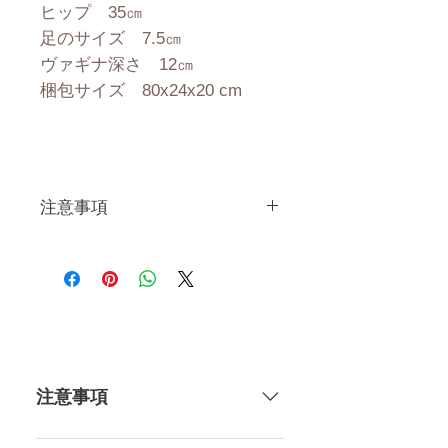
ヒップ 35㎝
足のサイズ 7.5㎝
ヴァギナ深さ 12㎝
梱包サイズ 80x24x20 cm
注意事項
一体一体ハンドメイドで製造し
ている製品なので、商品により
個体差がありますので多少の誤
差がございます。 また、測る
場所や測り方でも多少の誤差が
ありますし、当店採寸による実
注意事項
寸の誤差はご了承下さい。
一体一体ハンドメイドで製造して