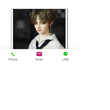
けます。
Phone
Email
LINE
Hwayoung 1／3フルセット
ミニラブドール
63cm
価格
￥48,000
価格
￥29,000