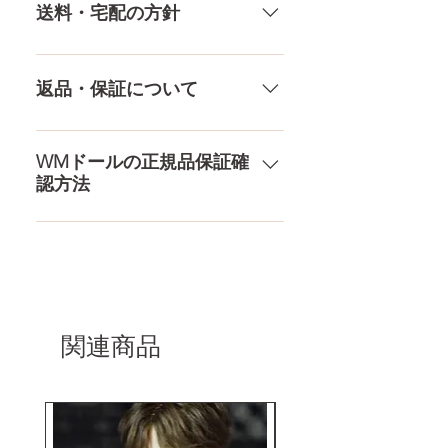
様々な決済方法に対応でき、お支
やり取りをしているため、当店に
送料・宅配の方針
口深さ
12CM
払いが超カンタン！ お支払方法を
ないドールもご相談にのります。
もっとみる
TPE素材、シリコン素材、上半身、
送料は全国一律送料無料！宅配テ
膣深さ
17CM
下半身、男性ドールや男の娘ドー
ロ一斉無し！外箱には商品の中身
返品・保証について
ルまで、ドールのパーツや収納用
アナル深さ
17CM
が分かるような日本語の印字など
品もご用意しております。 お買い
は一切されておりません。 送料・
ドールのメイク直しなど充実した
物の流れをもっと見る
足サイズ
21CM
配送の方針をもっと見る
アフターサービスを提供、最後ま
WMドールの正規品保証確
認方法
で対応いたします。 返品・保証を
素材
医療用TPE
もっと見る
コチラからWMドール様の公式サ
梱包
145×43×28CM
イトにてアンチフェイクコードを
入れて頂くことでご確認をして頂
けます。
関連商品