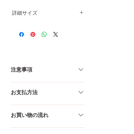
詳細サイズ
身 長
145CM
体 重
26KG
肩幅
29CM
注意事項
カップ
Dカップ
トップ
75CM
一体一体ハンドメイドで製造して
いる製品なので、商品により個体
お支払方法
アンダー
57CM
差がありますので多少の誤差がご
ざいます。また、測る場所や測り
メール、チャット（サイト下
ウエスト
50CM
方でも多少の誤差があります。当
部）、お電話やLINEで各種ご質問
お買い物の流れ
店採寸による実寸の誤差はご了承
受け付けております！ ペイパル、
ヒップ
70CM
ください。
銀行振込、クレジットカードなど
多種多様な品ぞろえ！工場と直接