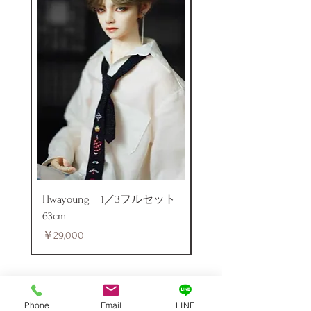
Hwayoung 1／3フルセット
ミニラブドール
63cm
価格
￥48,000
価格
￥29,000
Phone
Email
LINE