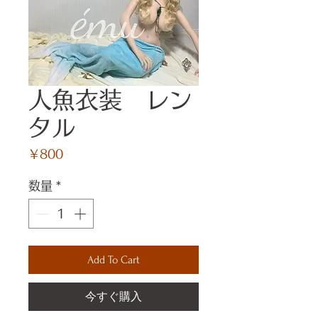
人魚衣装 レン
タル
価
￥800
格
数量
*
Add To Cart
今すぐ購入