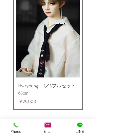
Hwayoung 1／3フルセット
ミニラブドール
63cm
価格
￥48,000
価格
￥29,000
Phone
Email
LINE