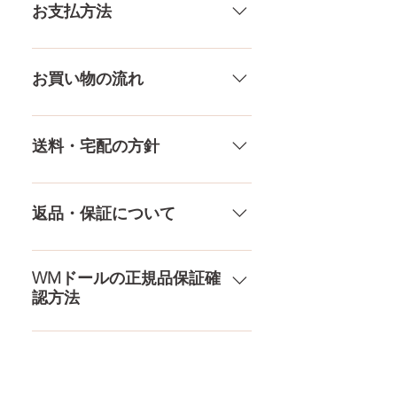
いる製品なので、商品により個体
お支払方法
差がありますので多少の誤差がご
ざいます。また、測る場所や測り
メール、チャット（サイト下
方でも多少の誤差があります。当
部）、お電話やLINEで各種ご質問
お買い物の流れ
店採寸による実寸の誤差はご了承
受け付けております！ ペイパル、
ください。
銀行振込、クレジットカードなど
多種多様な品ぞろえ！工場と直接
様々な決済方法に対応でき、お支
やり取りをしているため、当店に
送料・宅配の方針
払いが超カンタン！ お支払方法を
ないドールもご相談にのります。
もっとみる
TPE素材、シリコン素材、上半身、
送料は全国一律送料無料！宅配テ
下半身、男性ドールや男の娘ドー
ロ一斉無し！外箱には商品の中身
返品・保証について
ルまで、ドールのパーツや収納用
が分かるような日本語の印字など
品もご用意しております。 お買い
は一切されておりません。 送料・
ドールのメイク直しなど充実した
物の流れをもっと見る
配送の方針をもっと見る
アフターサービスを提供、最後ま
WMドールの正規品保証確
認方法
で対応いたします。 返品・保証を
もっと見る
コチラからWMドール様の公式サ
イトにてアンチフェイクコードを
入れて頂くことでご確認をして頂