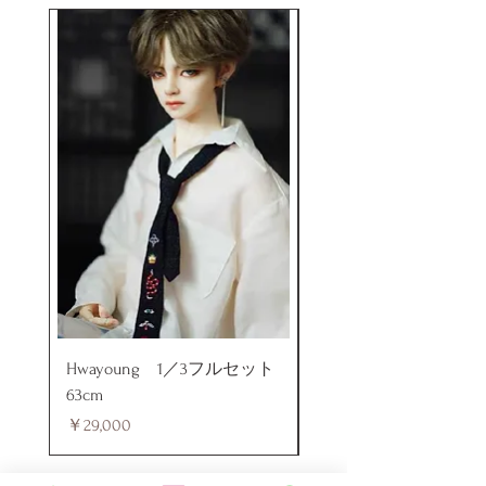
Hwayoung 1／3フルセット
ミニラブドール
63cm
価格
￥48,000
価格
￥29,000