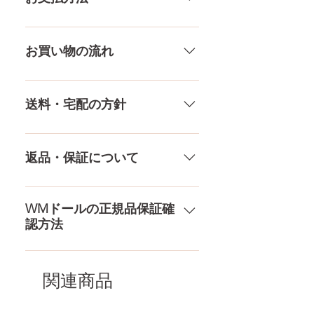
アンダー
67CM
差がありますので多少の誤差がご
ざいます。また、測る場所や測り
メール、チャット（サイト下
ウエスト
60CM
方でも多少の誤差があります。当
部）、お電話やLINEで各種ご質問
お買い物の流れ
店採寸による実寸の誤差はご了承
受け付けております！ ペイパル、
ヒップ
84CM
ください。
銀行振込、クレジットカードなど
多種多様な品ぞろえ！工場と直接
様々な決済方法に対応でき、お支
やり取りをしているため、当店に
送料・宅配の方針
口深さ
12CM
払いが超カンタン！ お支払方法を
ないドールもご相談にのります。
もっとみる
TPE素材、シリコン素材、上半身、
送料は全国一律送料無料！宅配テ
膣深さ
18CM
下半身、男性ドールや男の娘ドー
ロ一斉無し！外箱には商品の中身
返品・保証について
ルまで、ドールのパーツや収納用
アナル深さ
15CM
が分かるような日本語の印字など
品もご用意しております。 お買い
は一切されておりません。 送料・
ドールのメイク直しなど充実した
物の流れをもっと見る
足サイズ
22CM
配送の方針をもっと見る
アフターサービスを提供、最後ま
WMドールの正規品保証確
認方法
で対応いたします。 返品・保証を
素材
医療用TPE
もっと見る
コチラからWMドール様の公式サ
梱包
161×43×28CM
イトにてアンチフェイクコードを
関連商品
入れて頂くことでご確認をして頂
けます。