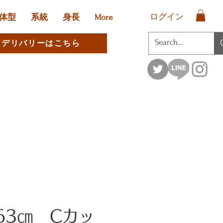
ログイン
体型
系統
身長
More
デリバリーはこちら
63㎝ Cカッ