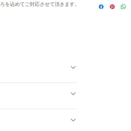
身 長
ろを込めてご対応させて頂きます。
体 重
肩幅
カップ
トップ
アンダー
している製品なので、商品により個
ウエスト
差がございます。また、測る場所や
ます。当店採寸による実寸の誤差は
ヒップ
）、お電話やLINEで各種ご質問受け
口深さ
、銀行振込、クレジットカードなど
お支払いが超カンタン！ お支払方法
膣深さ