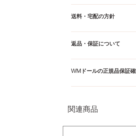
多種多様な品ぞろえ！工場と
にないドールもご相談にのりま
送料・宅配の方針
身、下半身、男性ドールや男
収納用品もご用意しておりま
送料は全国一律送料無料！宅
身が分かるような日本語の印
返品・保証について
料・配送の方針をもっと見る
ドールのメイク直しなど充実
まで対応いたします。 返品
WMドールの正規品保証確
コチラからWMドール様の公
入れて頂くことでご確認をし
関連商品