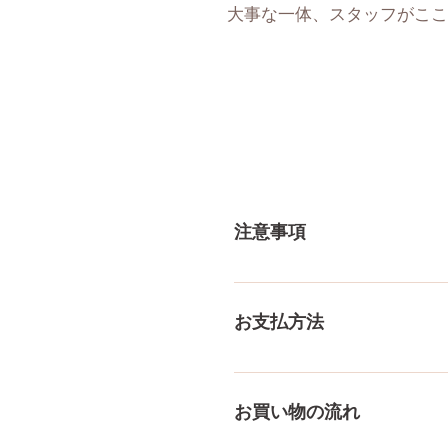
大事な一体、スタッフがここ
注意事項
一体一体ハンドメイドで製造
体差がありますので多少の誤
お支払方法
測り方でも多少の誤差があり
ご了承ください。
メール、チャット（サイト下部
付けております！ ペイパル
お買い物の流れ
様々な決済方法に対応でき、
をもっとみる