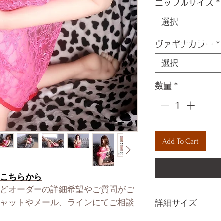
ニップルサイズ
*
選択
ヴァギナカラー
*
選択
数量
*
Add To Cart
こちらから
どオーダーの詳細希望やご質問がご
ャットやメール、ラインにてご相談
詳細サイズ