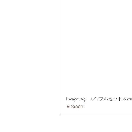
Hwayoung 1／3フルセット 63c
価格
￥29,000