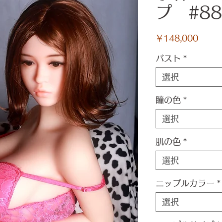
プ #88
価
￥148,000
格
バスト
*
選択
瞳の色
*
選択
肌の色
*
選択
ニップルカラー
*
選択