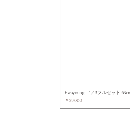
Hwayoung 1／3フルセット 63c
価格
￥29,000