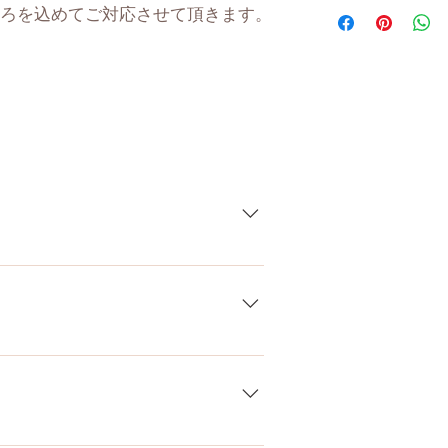
身 長
ろを込めてご対応させて頂きます。
体 重
肩幅
カップ
トップ
アンダー
している製品なので、商品により個
差がございます。また、測る場所や
ウエスト
ます。当店採寸による実寸の誤差は
ヒップ
）、お電話やLINEで各種ご質問受け
、銀行振込、クレジットカードなど
口深さ
お支払いが超カンタン！ お支払方法
膣深さ
直接やり取りをしているため、当店