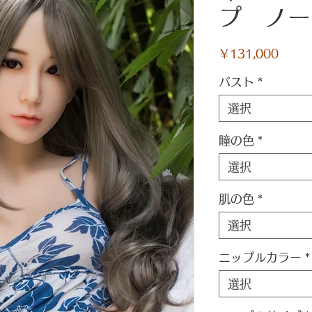
プ ノー
価
￥131,000
格
バスト
*
選択
瞳の色
*
選択
肌の色
*
選択
ニップルカラー
*
選択