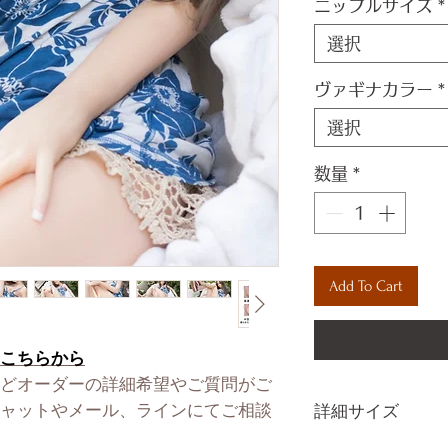
ニップルサイズ
*
選択
ヴァギナカラー
*
選択
数量
*
Add To Cart
こちらから
どオーダーの詳細希望やご質問がご
ャットやメール、ラインにてご相談
詳細サイズ