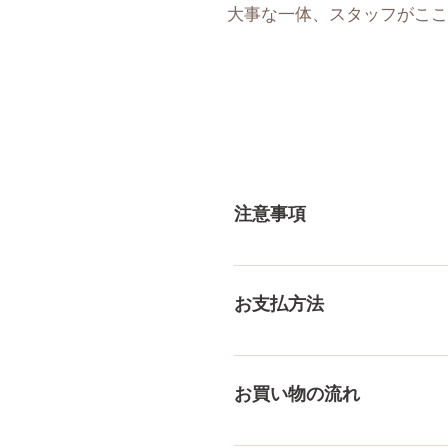
大事な一体、スタッフがここ
注意事項
一体一体ハンドメイドで製造
体差がありますので多少の誤
お支払方法
測り方でも多少の誤差があり
ご了承ください。
メール、チャット（サイト下部
付けております！ ペイパル
お買い物の流れ
様々な決済方法に対応でき、
をもっとみる
多種多様な品ぞろえ！工場と