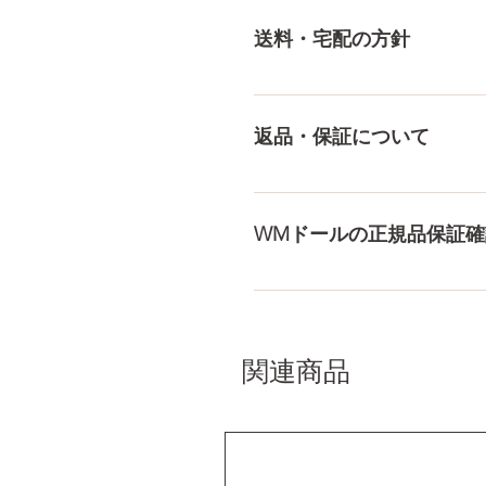
にないドールもご相談にのりま
送料・宅配の方針
身、下半身、男性ドールや男
収納用品もご用意しておりま
送料は全国一律送料無料！宅
身が分かるような日本語の印
返品・保証について
料・配送の方針をもっと見る
ドールのメイク直しなど充実
まで対応いたします。 返品
WMドールの正規品保証確
コチラからWMドール様の公
入れて頂くことでご確認をし
関連商品