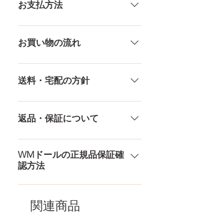
いる製品なので、商品により個体
お支払方法
アンダー
66CM
差がありますので多少の誤差がご
ざいます。また、測る場所や測り
メール、チャット（サイト下
ウエスト
62CM
方でも多少の誤差があります。当
部）、お電話やLINEで各種ご質問
お買い物の流れ
店採寸による実寸の誤差はご了承
受け付けております！ ペイパル、
ヒップ
82CM
ください。
銀行振込、クレジットカードなど
多種多様な品ぞろえ！工場と直接
様々な決済方法に対応でき、お支
やり取りをしているため、当店に
送料・宅配の方針
口深さ
12CM
払いが超カンタン！ お支払方法を
ないドールもご相談にのります。
もっとみる
TPE素材、シリコン素材、上半身、
送料は全国一律送料無料！宅配テ
膣深さ
18CM
下半身、男性ドールや男の娘ドー
ロ一斉無し！外箱には商品の中身
返品・保証について
ルまで、ドールのパーツや収納用
アナル深さ
15CM
が分かるような日本語の印字など
品もご用意しております。 お買い
は一切されておりません。 送料・
ドールのメイク直しなど充実した
物の流れをもっと見る
足サイズ
21CM
配送の方針をもっと見る
アフターサービスを提供、最後ま
WMドールの正規品保証確
認方法
で対応いたします。 返品・保証を
素材
医療用TPE
もっと見る
コチラからWMドール様の公式サ
梱包
163×43×28CM
イトにてアンチフェイクコードを
関連商品
入れて頂くことでご確認をして頂
けます。