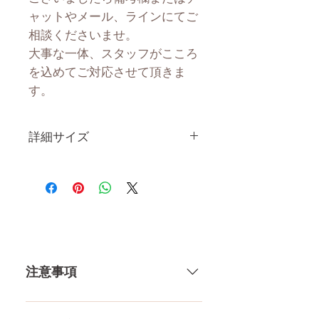
ャットやメール、ラインにてご
相談くださいませ。
大事な一体、スタッフがこころ
を込めてご対応させて頂きま
す。
詳細サイズ
身 長
163CM
体 重
34KG
肩幅
34CM
注意事項
カップ
Cカップ
トップ
82CM
一体一体ハンドメイドで製造して