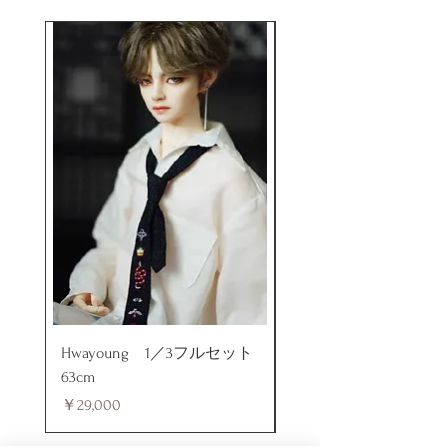
Hwayoung 1／3フルセット
ミニラブドール
63cm
価格
￥48,000
価格
￥29,000