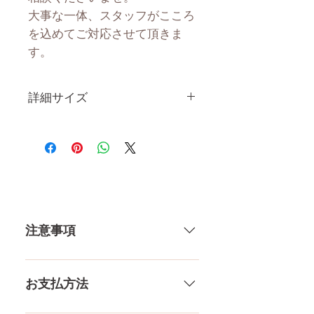
大事な一体、スタッフがこころ
を込めてご対応させて頂きま
す。
詳細サイズ
身 長
158CM
体 重
31.2KG
肩幅
38CM
注意事項
カップ
Dカップ
トップ
85.5CM
一体一体ハンドメイドで製造して
いる製品なので、商品により個体
お支払方法
アンダー
68CM
差がありますので多少の誤差がご
ざいます。また、測る場所や測り