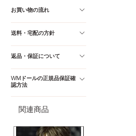
メール、チャット（サイト下
ウエスト
60．55CM
方でも多少の誤差があります。当
部）、お電話やLINEで各種ご質問
お買い物の流れ
店採寸による実寸の誤差はご了承
受け付けております！ ペイパル、
ヒップ
86CM
ください。
銀行振込、クレジットカードなど
多種多様な品ぞろえ！工場と直接
様々な決済方法に対応でき、お支
やり取りをしているため、当店に
送料・宅配の方針
口深さ
12CM
払いが超カンタン！ お支払方法を
ないドールもご相談にのります。
もっとみる
TPE素材、シリコン素材、上半身、
送料は全国一律送料無料！宅配テ
膣深さ
18CM
下半身、男性ドールや男の娘ドー
ロ一斉無し！外箱には商品の中身
返品・保証について
ルまで、ドールのパーツや収納用
アナル深さ
15CM
が分かるような日本語の印字など
品もご用意しております。 お買い
は一切されておりません。 送料・
ドールのメイク直しなど充実した
物の流れをもっと見る
足サイズ
21.5CM
配送の方針をもっと見る
アフターサービスを提供、最後ま
WMドールの正規品保証確
認方法
で対応いたします。 返品・保証を
素材
医療用TPE
もっと見る
コチラからWMドール様の公式サ
梱包
150×43×28CM
イトにてアンチフェイクコードを
関連商品
入れて頂くことでご確認をして頂
けます。