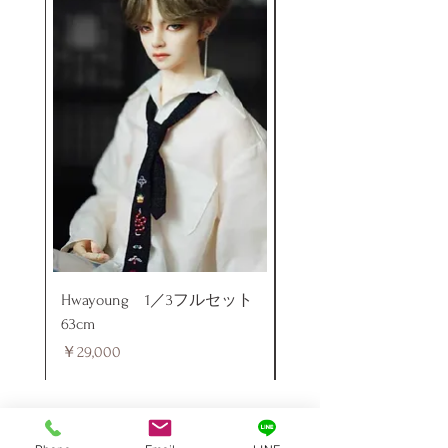
Hwayoung 1／3フルセット
ミニラブドール
63cm
価格
￥48,000
価格
￥29,000