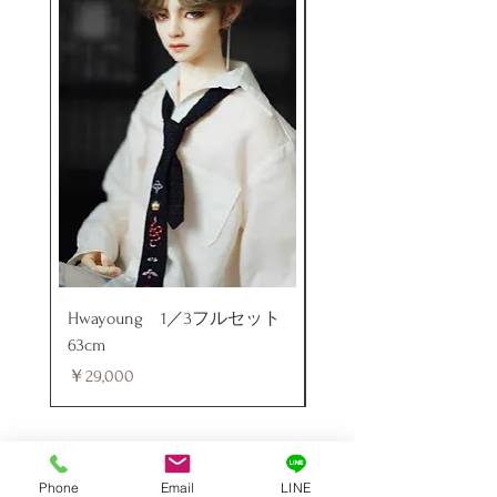
Hwayoung 1／3フルセット
ミニラブドール
63cm
価格
￥48,000
価格
￥29,000
Phone
Email
LINE