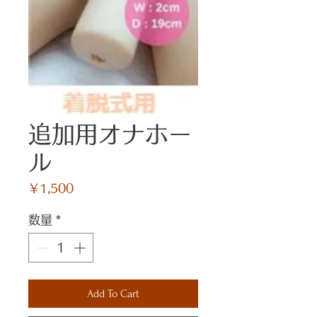
追加用オナホー
ル
価
￥1,500
格
数量
*
Add To Cart