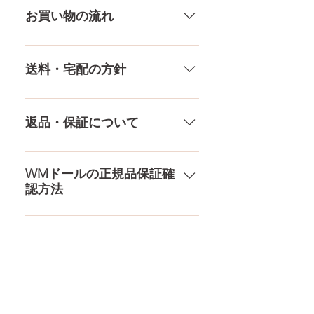
方でも多少の誤差があります。当
部）、お電話やLINEで各種ご質問
お買い物の流れ
店採寸による実寸の誤差はご了承
受け付けております！ ペイパル、
ください。
銀行振込、クレジットカードなど
多種多様な品ぞろえ！工場と直接
様々な決済方法に対応でき、お支
やり取りをしているため、当店に
送料・宅配の方針
払いが超カンタン！ お支払方法を
ないドールもご相談にのります。
もっとみる
TPE素材、シリコン素材、上半身、
送料は全国一律送料無料！宅配テ
下半身、男性ドールや男の娘ドー
ロ一斉無し！外箱には商品の中身
返品・保証について
ルまで、ドールのパーツや収納用
が分かるような日本語の印字など
品もご用意しております。 お買い
は一切されておりません。 送料・
ドールのメイク直しなど充実した
物の流れをもっと見る
配送の方針をもっと見る
アフターサービスを提供、最後ま
WMドールの正規品保証確
認方法
で対応いたします。 返品・保証を
もっと見る
コチラからWMドール様の公式サ
イトにてアンチフェイクコードを
入れて頂くことでご確認をして頂
けます。