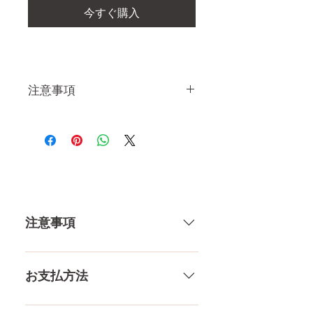
今すぐ購入
注意事項
一体一体ハンドメイドで製造し
ている製品なので、商品により
個体差がありますので多少の誤
差がございます。 また、測る
場所や測り方でも多少の誤差が
ありますし、当店採寸による実
注意事項
寸の誤差はご了承下さい。
一体一体ハンドメイドで製造して
いる製品なので、商品により個体
お支払方法
差がありますので多少の誤差がご
ざいます。また、測る場所や測り
メール、チャット（サイト下