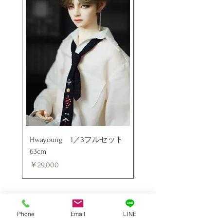
Hwayoung 1／3フルセット
ミニラブドール
63cm
価格
￥48,000
価格
￥29,000
Phone
Email
LINE