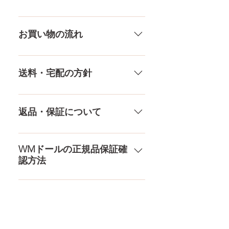
差がありますので多少の誤差がご
ざいます。また、測る場所や測り
メール、チャット（サイト下
方でも多少の誤差があります。当
部）、お電話やLINEで各種ご質問
お買い物の流れ
店採寸による実寸の誤差はご了承
受け付けております！ ペイパル、
ください。
銀行振込、クレジットカードなど
多種多様な品ぞろえ！工場と直接
様々な決済方法に対応でき、お支
やり取りをしているため、当店に
送料・宅配の方針
払いが超カンタン！ お支払方法を
ないドールもご相談にのります。
もっとみる
TPE素材、シリコン素材、上半身、
送料は全国一律送料無料！宅配テ
下半身、男性ドールや男の娘ドー
ロ一斉無し！外箱には商品の中身
返品・保証について
ルまで、ドールのパーツや収納用
が分かるような日本語の印字など
品もご用意しております。 お買い
は一切されておりません。 送料・
ドールのメイク直しなど充実した
物の流れをもっと見る
配送の方針をもっと見る
アフターサービスを提供、最後ま
WMドールの正規品保証確
認方法
で対応いたします。 返品・保証を
もっと見る
コチラからWMドール様の公式サ
イトにてアンチフェイクコードを
入れて頂くことでご確認をして頂
けます。