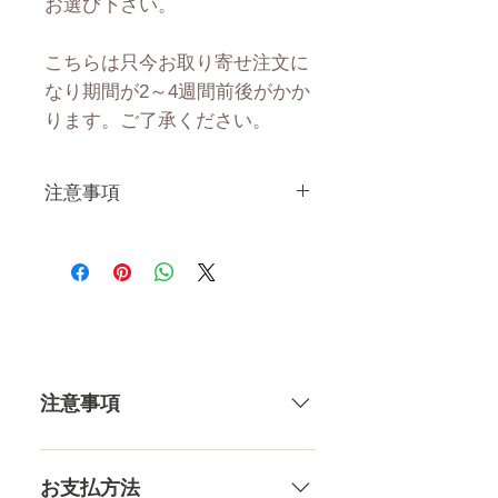
お選び下さい。

こちらは只今お取り寄せ注文に
なり期間が2～4週間前後がかか
ります。ご了承ください。
注意事項
一体一体ハンドメイドで製造し
ている製品なので、商品により
個体差がありますので多少の誤
差がございます。 また、測る
場所や測り方でも多少の誤差が
ありますし、当店採寸による実
注意事項
寸の誤差はご了承下さい。
一体一体ハンドメイドで製造して
いる製品なので、商品により個体
お支払方法