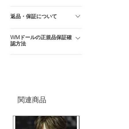
もっとみる
TPE素材、シリコン素材、上半身、
送料は全国一律送料無料！宅配テ
下半身、男性ドールや男の娘ドー
ロ一斉無し！外箱には商品の中身
返品・保証について
ルまで、ドールのパーツや収納用
が分かるような日本語の印字など
品もご用意しております。 お買い
は一切されておりません。 送料・
ドールのメイク直しなど充実した
物の流れをもっと見る
配送の方針をもっと見る
アフターサービスを提供、最後ま
WMドールの正規品保証確
認方法
で対応いたします。 返品・保証を
もっと見る
コチラからWMドール様の公式サ
イトにてアンチフェイクコードを
入れて頂くことでご確認をして頂
けます。
関連商品