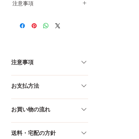
注意事項
一体一体ハンドメイドで製造し
ている製品なので、商品により
個体差がありますので多少の誤
差がございます。 また、測る
場所や測り方でも多少の誤差が
ありますし、当店採寸による実
注意事項
寸の誤差はご了承下さい。
一体一体ハンドメイドで製造して
いる製品なので、商品により個体
お支払方法
差がありますので多少の誤差がご
ざいます。また、測る場所や測り
メール、チャット（サイト下
方でも多少の誤差があります。当
部）、お電話やLINEで各種ご質問
お買い物の流れ
店採寸による実寸の誤差はご了承
受け付けております！ ペイパル、
ください。
銀行振込、クレジットカードなど
多種多様な品ぞろえ！工場と直接
様々な決済方法に対応でき、お支
やり取りをしているため、当店に
送料・宅配の方針
払いが超カンタン！ お支払方法を
ないドールもご相談にのります。