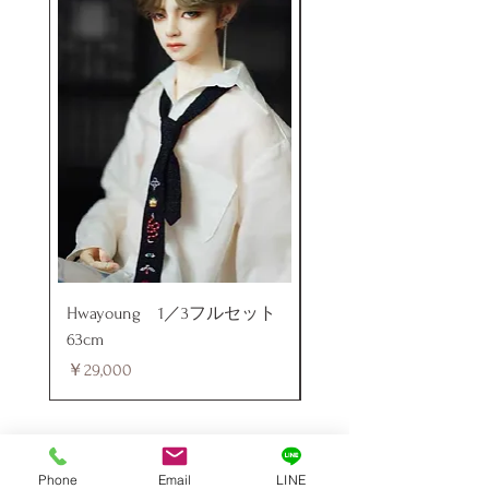
Hwayoung 1／3フルセット
ミニラブドール
63cm
価格
￥48,000
価格
￥29,000
Phone
Email
LINE