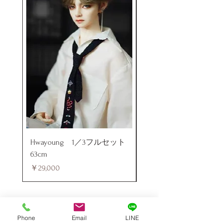
Hwayoung 1／3フルセット
ミニラブドール
63cm
価格
￥48,000
価格
￥29,000
Phone
Email
LINE