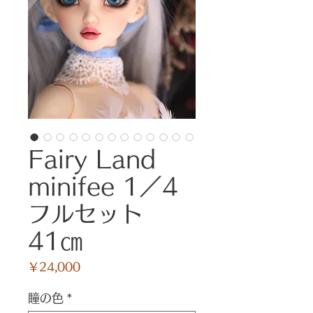
Fairy Land
minifee 1／4
フルセット
41㎝
価
￥24,000
格
瞳の色
*