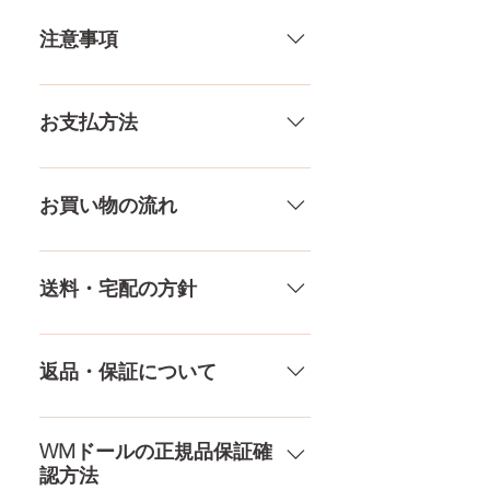
ありますし、当店採寸による実
注意事項
寸の誤差はご了承下さい。
一体一体ハンドメイドで製造して
いる製品なので、商品により個体
お支払方法
差がありますので多少の誤差がご
ざいます。また、測る場所や測り
メール、チャット（サイト下
方でも多少の誤差があります。当
部）、お電話やLINEで各種ご質問
お買い物の流れ
店採寸による実寸の誤差はご了承
受け付けております！ ペイパル、
ください。
銀行振込、クレジットカードなど
多種多様な品ぞろえ！工場と直接
様々な決済方法に対応でき、お支
やり取りをしているため、当店に
送料・宅配の方針
払いが超カンタン！ お支払方法を
ないドールもご相談にのります。
もっとみる
TPE素材、シリコン素材、上半身、
送料は全国一律送料無料！宅配テ
下半身、男性ドールや男の娘ドー
ロ一斉無し！外箱には商品の中身
返品・保証について
ルまで、ドールのパーツや収納用
が分かるような日本語の印字など
品もご用意しております。 お買い
は一切されておりません。 送料・
ドールのメイク直しなど充実した
物の流れをもっと見る
配送の方針をもっと見る
アフターサービスを提供、最後ま
WMドールの正規品保証確
認方法
で対応いたします。 返品・保証を