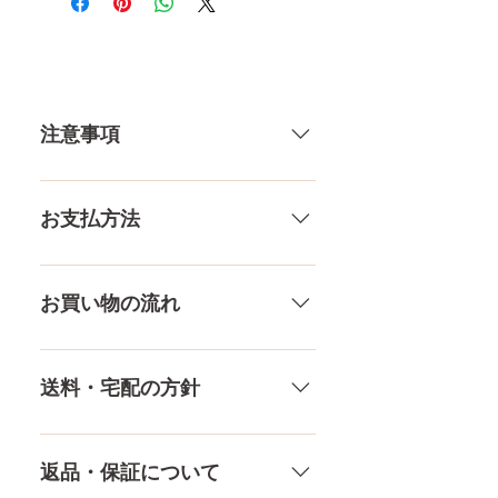
個体差がありますので多少の誤
差がございます。 また、測る
場所や測り方でも多少の誤差が
ありますし、当店採寸による実
注意事項
寸の誤差はご了承下さい。
一体一体ハンドメイドで製造して
いる製品なので、商品により個体
お支払方法
差がありますので多少の誤差がご
ざいます。また、測る場所や測り
メール、チャット（サイト下
方でも多少の誤差があります。当
部）、お電話やLINEで各種ご質問
お買い物の流れ
店採寸による実寸の誤差はご了承
受け付けております！ ペイパル、
ください。
銀行振込、クレジットカードなど
多種多様な品ぞろえ！工場と直接
様々な決済方法に対応でき、お支
やり取りをしているため、当店に
送料・宅配の方針
払いが超カンタン！ お支払方法を
ないドールもご相談にのります。
もっとみる
TPE素材、シリコン素材、上半身、
送料は全国一律送料無料！宅配テ
下半身、男性ドールや男の娘ドー
ロ一斉無し！外箱には商品の中身
返品・保証について
ルまで、ドールのパーツや収納用
が分かるような日本語の印字など