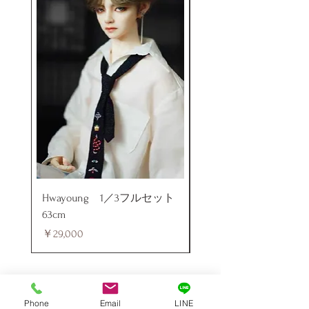
Hwayoung 1／3フルセット
ミニラブドール
63cm
価格
￥48,000
価格
￥29,000
Phone
Email
LINE