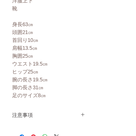
洋服上下
靴
身長63㎝
頭囲21㎝
首回り10㎝
肩幅13.5㎝
胸囲25㎝
ウエスト19.5㎝
ヒップ25㎝
腕の長さ19.5㎝
脚の長さ31㎝
足のサイズ8㎝
注意事項
一体一体ハンドメイドで製造し
ている製品なので、商品により