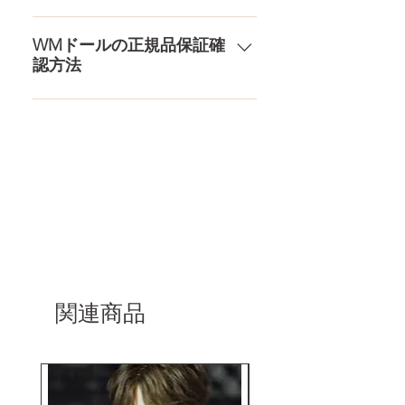
品もご用意しております。 お買い
は一切されておりません。 送料・
ドールのメイク直しなど充実した
物の流れをもっと見る
配送の方針をもっと見る
アフターサービスを提供、最後ま
WMドールの正規品保証確
認方法
で対応いたします。 返品・保証を
もっと見る
コチラからWMドール様の公式サ
イトにてアンチフェイクコードを
入れて頂くことでご確認をして頂
けます。
関連商品