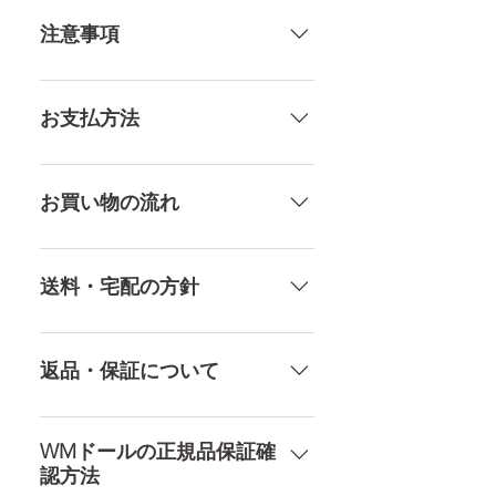
ありますし、当店採寸による実
注意事項
寸の誤差はご了承下さい。
一体一体ハンドメイドで製造して
いる製品なので、商品により個体
お支払方法
差がありますので多少の誤差がご
ざいます。また、測る場所や測り
メール、チャット（サイト下
方でも多少の誤差があります。当
部）、お電話やLINEで各種ご質問
お買い物の流れ
店採寸による実寸の誤差はご了承
受け付けております！ ペイパル、
ください。
銀行振込、クレジットカードなど
多種多様な品ぞろえ！工場と直接
様々な決済方法に対応でき、お支
やり取りをしているため、当店に
送料・宅配の方針
払いが超カンタン！ お支払方法を
ないドールもご相談にのります。
もっとみる
TPE素材、シリコン素材、上半身、
送料は全国一律送料無料！宅配テ
下半身、男性ドールや男の娘ドー
ロ一斉無し！外箱には商品の中身
返品・保証について
ルまで、ドールのパーツや収納用
が分かるような日本語の印字など
品もご用意しております。 お買い
は一切されておりません。 送料・
ドールのメイク直しなど充実した
物の流れをもっと見る
配送の方針をもっと見る
アフターサービスを提供、最後ま
WMドールの正規品保証確
認方法
で対応いたします。 返品・保証を