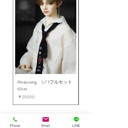
Hwayoung 1／3フルセット
ミニラブドール
63cm
価格
￥48,000
価格
￥29,000
Phone
Email
LINE