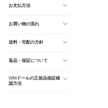
いる製品なので、商品により個体
お支払方法
差がありますので多少の誤差がご
ざいます。また、測る場所や測り
メール、チャット（サイト下
方でも多少の誤差があります。当
部）、お電話やLINEで各種ご質問
お買い物の流れ
店採寸による実寸の誤差はご了承
受け付けております！ ペイパル、
ください。
銀行振込、クレジットカードなど
多種多様な品ぞろえ！工場と直接
様々な決済方法に対応でき、お支
やり取りをしているため、当店に
送料・宅配の方針
払いが超カンタン！ お支払方法を
ないドールもご相談にのります。
もっとみる
TPE素材、シリコン素材、上半身、
送料は全国一律送料無料！宅配テ
下半身、男性ドールや男の娘ドー
ロ一斉無し！外箱には商品の中身
返品・保証について
ルまで、ドールのパーツや収納用
が分かるような日本語の印字など
品もご用意しております。 お買い
は一切されておりません。 送料・
ドールのメイク直しなど充実した
物の流れをもっと見る
配送の方針をもっと見る
アフターサービスを提供、最後ま
WMドールの正規品保証確
認方法
で対応いたします。 返品・保証を
もっと見る
コチラからWMドール様の公式サ
イトにてアンチフェイクコードを
入れて頂くことでご確認をして頂