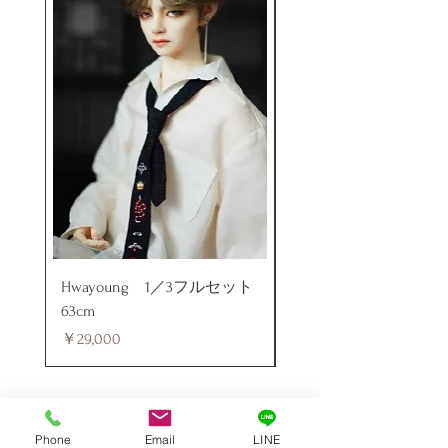
Hwayoung 1／3フルセット
ミニラブドール
63cm
価格
￥48,000
価格
￥29,000
Phone
Email
LINE