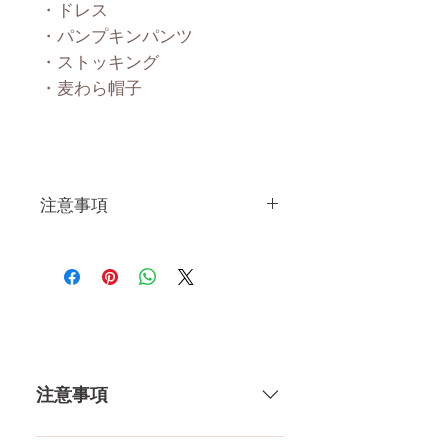
・ドレス
・パンプキンパンツ
・ストッキング
・麦わら帽子
注意事項
一体一体ハンドメイドで製造し
ている製品なので、商品により
個体差がありますので多少の誤
差がございます。 また、測る
場所や測り方でも多少の誤差が
ありますし、当店採寸による実
注意事項
寸の誤差はご了承下さい。
一体一体ハンドメイドで製造して