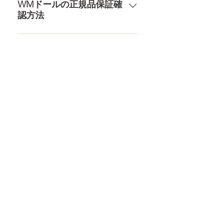
配送の方針をもっと見る
アフターサービスを提供、最後ま
WMドールの正規品保証確
認方法
で対応いたします。 返品・保証を
もっと見る
コチラからWMドール様の公式サ
イトにてアンチフェイクコードを
入れて頂くことでご確認をして頂
けます。