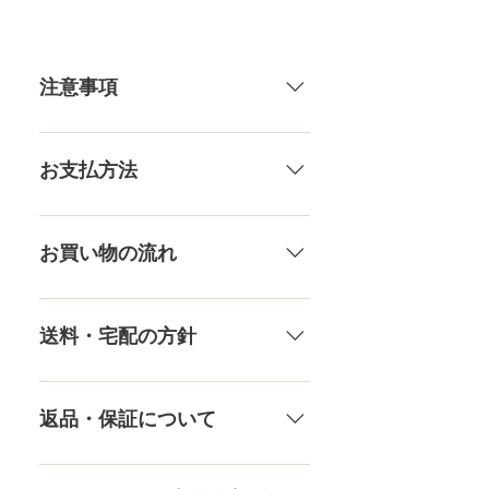
差がございます。 また、測る
場所や測り方でも多少の誤差が
ありますし、当店採寸による実
注意事項
寸の誤差はご了承下さい。
一体一体ハンドメイドで製造して
いる製品なので、商品により個体
お支払方法
差がありますので多少の誤差がご
ざいます。また、測る場所や測り
メール、チャット（サイト下
方でも多少の誤差があります。当
部）、お電話やLINEで各種ご質問
お買い物の流れ
店採寸による実寸の誤差はご了承
受け付けております！ ペイパル、
ください。
銀行振込、クレジットカードなど
多種多様な品ぞろえ！工場と直接
様々な決済方法に対応でき、お支
やり取りをしているため、当店に
送料・宅配の方針
払いが超カンタン！ お支払方法を
ないドールもご相談にのります。
もっとみる
TPE素材、シリコン素材、上半身、
送料は全国一律送料無料！宅配テ
下半身、男性ドールや男の娘ドー
ロ一斉無し！外箱には商品の中身
返品・保証について
ルまで、ドールのパーツや収納用
が分かるような日本語の印字など
品もご用意しております。 お買い
は一切されておりません。 送料・
ドールのメイク直しなど充実した
物の流れをもっと見る