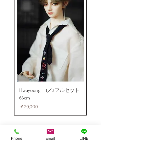
Hwayoung 1／3フルセット
ミニラブドール
63cm
価格
￥48,000
価格
￥29,000
Phone
Email
LINE