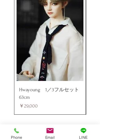
Hwayoung 1／3フルセット
ミニラブドール
63cm
価格
￥48,000
価格
￥29,000
Phone
Email
LINE