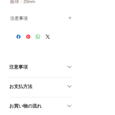
眼球：20mm
注意事項
一体一体ハンドメイドで製造し
ている製品なので、商品により
個体差がありますので多少の誤
差がございます。 また、測る
場所や測り方でも多少の誤差が
ありますし、当店採寸による実
注意事項
寸の誤差はご了承下さい。
一体一体ハンドメイドで製造して
いる製品なので、商品により個体
お支払方法
差がありますので多少の誤差がご
ざいます。また、測る場所や測り
メール、チャット（サイト下
方でも多少の誤差があります。当
部）、お電話やLINEで各種ご質問
お買い物の流れ
店採寸による実寸の誤差はご了承
受け付けております！ ペイパル、