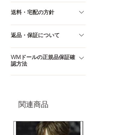
ください。
銀行振込、クレジットカードなど
多種多様な品ぞろえ！工場と直接
様々な決済方法に対応でき、お支
やり取りをしているため、当店に
送料・宅配の方針
払いが超カンタン！ お支払方法を
ないドールもご相談にのります。
もっとみる
TPE素材、シリコン素材、上半身、
送料は全国一律送料無料！宅配テ
下半身、男性ドールや男の娘ドー
ロ一斉無し！外箱には商品の中身
返品・保証について
ルまで、ドールのパーツや収納用
が分かるような日本語の印字など
品もご用意しております。 お買い
は一切されておりません。 送料・
ドールのメイク直しなど充実した
物の流れをもっと見る
配送の方針をもっと見る
アフターサービスを提供、最後ま
WMドールの正規品保証確
認方法
で対応いたします。 返品・保証を
もっと見る
コチラからWMドール様の公式サ
イトにてアンチフェイクコードを
入れて頂くことでご確認をして頂
けます。
関連商品