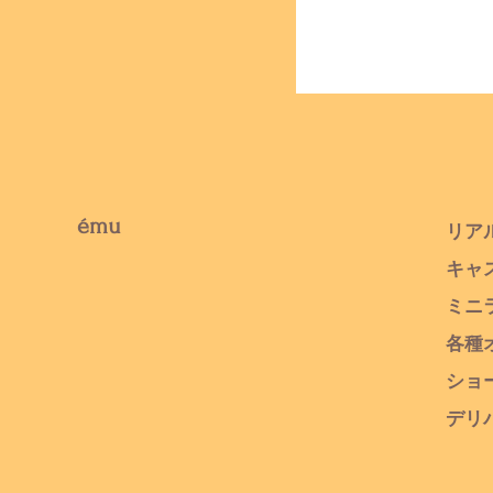
​ému
リア
キャ
​ミ
各種
ショ
デリ