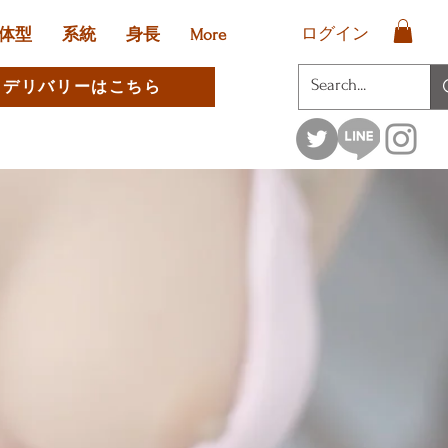
ログイン
体型
系統
身長
More
デリバリーはこちら