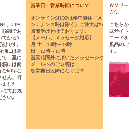
営業日・営業時間について
ＷＭドー
方法
オンラインSHOPは年中無休（メ
HL、UPS
ンテナンス時は除く）ご注文は24
こちらか
。順調であ
時間受け付けております。
式サイト
いてから3
【メール、メッセージ対応】
コードを
可能です。
月‐土 10時～18時
規品のご
内側には発
日 12時～17時
す。
して二重に
営業時間外に頂いたメッセージや
外箱には商
メールへのご返答は
うな印字な
翌営業日以降になります。
ません。何
いました
ルにてお気
ださい。