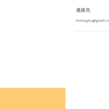
連絡先
liomingtea@gmail.c