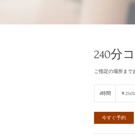
240分
ご指定の場所まで
25,000
円
4時間
4
￥25,0
時
間
今すぐ予約