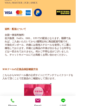
VISA | MASTER | JCB | AMEX
送料・配送について
全国一律送料無料!
佐川急便、FedEx、DHL、UPSでの配送となります。順調であ
れば、ご入金いただいてから3週間以内に商品配達可能です。
※強化ダンボール、内側には発泡スチロールを使用して二重に
梱包しております。外箱には商品の中身が分かるような印字な
どは一切されておりません。何かご不明な点がございました
ら、チャットやメールにてお気軽くお問い合わせください。
ＷＭドールの正規品保証確認方法
こちらから
WMドール様の公式サイトにてアンチフェイクコードを
入れて頂くことで正規品のご確認をして頂けます。
Phone
Email
LINE