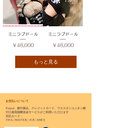
ミニラブドール
ミニラブドール
価格
価格
￥48,000
￥48,000
もっと見る
お支払いについて
Paypal、銀行振込、クレジットカード、ウエスタンユニオン銀
行口座宛国際送金サービスがご利用いただけます
対応カード：
VISA | MASTER | JCB | AMEX