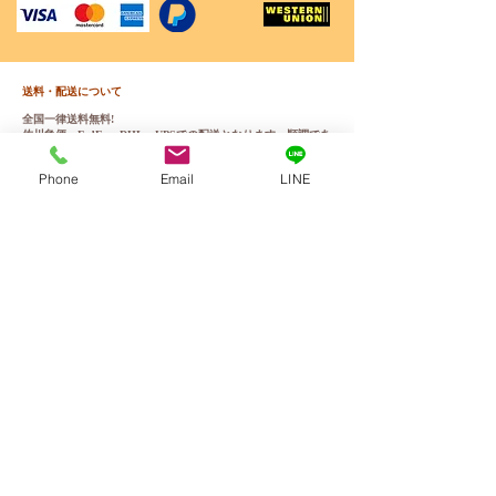
送料・配送について
全国一律送料無料!
佐川急便、FedEx、DHL、UPSでの配送となります。順調であ
れば、ご入金いただいてから3週間以内に商品配達可能です。
※強化ダンボール、内側には発泡スチロールを使用して二重に
Phone
Email
LINE
梱包しております。外箱には商品の中身が分かるような印字な
どは一切されておりません。何かご不明な点がございました
ら、チャットやメールにてお気軽くお問い合わせください。
ＷＭドールの正規品保証確認方法
こちらから
WMドール様の公式サイトにてアンチフェイクコードを
入れて頂くことで正規品のご確認をして頂けます。
営業日・営業時間について
オンラインSHOPは年中無休（メンテナンス時は除く）ご注文