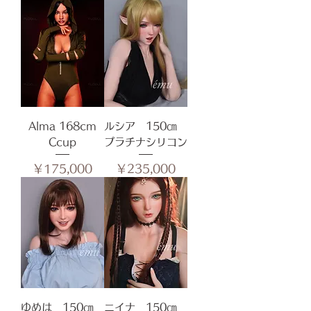
Alma 168cm
ルシア 150㎝
Ccup
プラチナシリコン
価格
価格
￥175,000
￥235,000
ゆめは 150㎝
ニイナ 150㎝