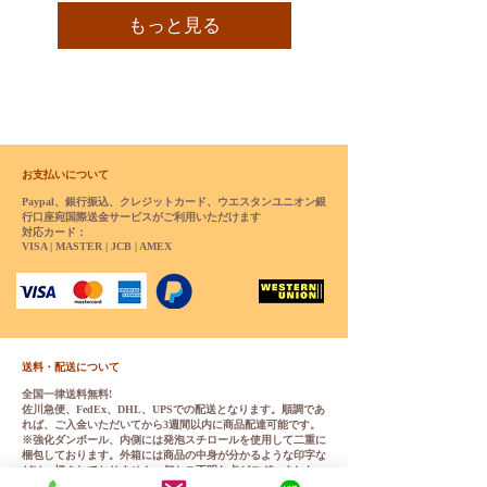
もっと見る
お支払いについて
Paypal、銀行振込、クレジットカード、ウエスタンユニオン銀
行口座宛国際送金サービスがご利用いただけます
対応カード：
VISA | MASTER | JCB | AMEX
送料・配送について
全国一律送料無料!
佐川急便、FedEx、DHL、UPSでの配送となります。順調であ
れば、ご入金いただいてから3週間以内に商品配達可能です。
※強化ダンボール、内側には発泡スチロールを使用して二重に
梱包しております。外箱には商品の中身が分かるような印字な
どは一切されておりません。何かご不明な点がございました
ら、チャットやメールにてお気軽くお問い合わせください。