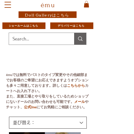
ému
Doll Galleryはこちら
ショールームはこちら
デリバリーはこちら
émuでは無料でバストのタイプ変更やその他
細部ま
でお客様のご希望にお応えできますようオプション
も多々ご用意しております。
詳しくは
こちらから
カ
ートへお入れ下さい。
​また、直接工場とやり取りをしているためショップ
にないドールのお問い合わせも可能です。
メール
や
チャット、
公式line
にてお気軽にご相談ください。