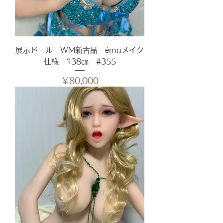
展示ドール WM新古品 émuメイク
仕様 138㎝ #355
価格
￥80,000