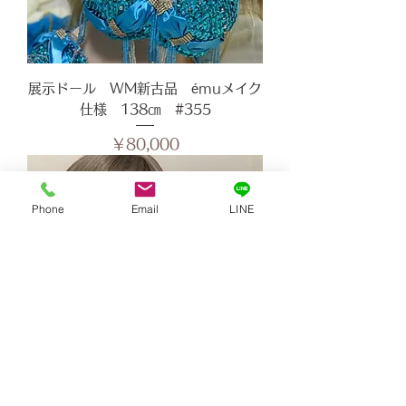
展示ドール WM新古品 émuメイク
仕様 138㎝ #355
価格
￥80,000
Phone
Email
LINE