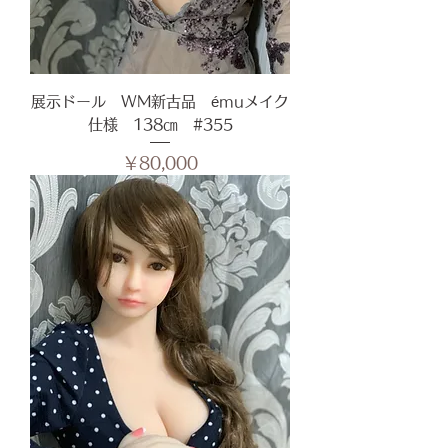
展示ドール WM新古品 émuメイク
仕様 138㎝ #355
価格
￥80,000