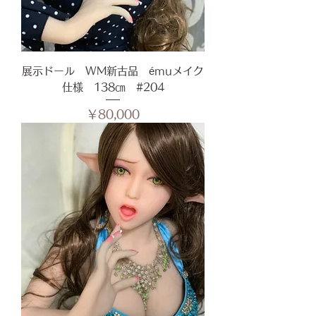
展示ドール WM新古品 émuメイク
仕様 138㎝ #204
価格
￥80,000