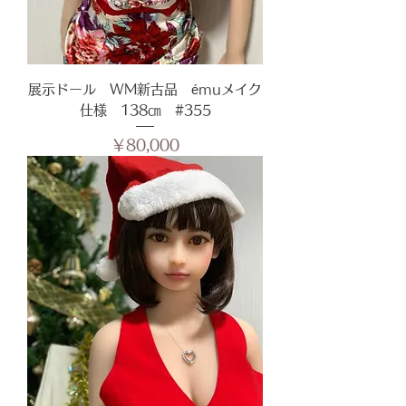
展示ドール WM新古品 émuメイク
仕様 138㎝ #355
価格
￥80,000