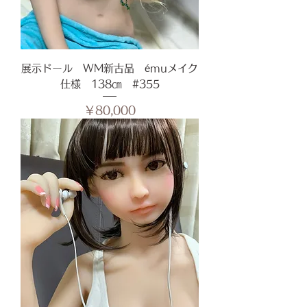
展示ドール WM新古品 émuメイク
仕様 138㎝ #355
価格
￥80,000