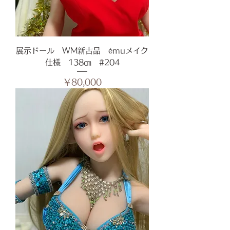
展示ドール WM新古品 émuメイク
仕様 138㎝ #204
価格
￥80,000