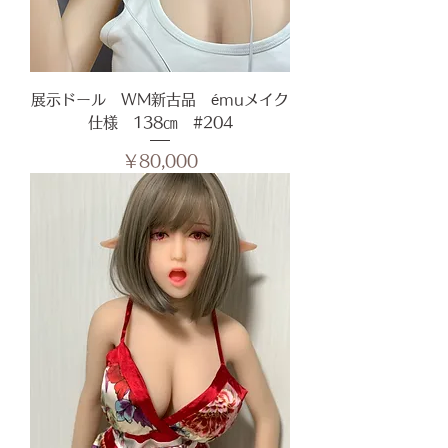
展示ドール WM新古品 émuメイク
仕様 138㎝ #204
価格
￥80,000