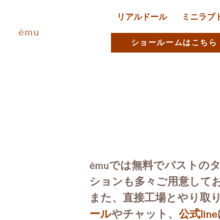
リアルドール
ミニラブ
ému
ショールームはこちら
émuでは無料でバストの
ションも多々ご用意して
​また、直接工場とやり
ール
やチャット、
公式line