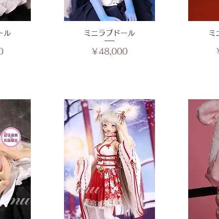
ール
ュー
ミニラブドール
クイックビュー
ミ
ク
価格
0
￥48,000