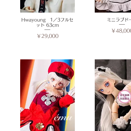
Hwayoung 1／3フルセ
クイックビュー
ミニラブド
クイックビ
ット 63cm
価格
￥48,00
価格
￥29,000