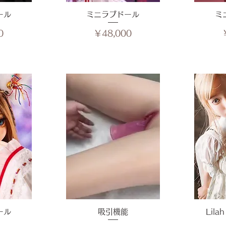
ール
ュー
ミニラブドール
クイックビュー
ミ
ク
価格
0
￥48,000
ール
ュー
クイックビュー
吸引機能
Lila
ク