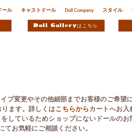
ドール
キャストドール
Doll Company
スタイル
Doll Galleryはこちら
タイプ変更やその他
細部までお客様のご希望
おります。
詳しくは
こちらから
カートへお入
取りをしているためショップにないドールのお
にてお気軽にご相談ください。