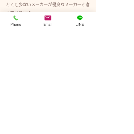
とても少ないメーカーが優良なメーカーと考
えております。
また、ドールの購入をお考えでなくても、ド
Phone
Email
LINE
ールに関するお問い合わせはお気軽にご連絡
下さい。ラブドールは高い買い物ですので、
購入は慎重にしてください。
ご意見、ご要望など何かありましたらお気軽
にお問合せフォームからメールもしくはお電
話を頂けたら幸いです。
これからもご愛顧の程よろしく願いします。