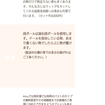
の物だけで物足りない事も多くありま
す。そんな方にはウィッグをカットし
てくれる協賛美容師への委託も代理で
行います。（カット代6000円）
段ボールは強化段ボールを使用しま
す。
ドールを保存している時、あま
り重くない物でしたら上に物が置け
ます。
（配送中の擦れ等での多少の剥がれは
03
ご了承ください。）
émuでは他社様では有料のバストのタイプ
の無料変更やその他細部までお客様のご希
望にお応えできますようオプションも多々