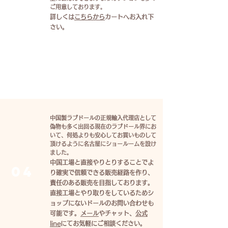
ご用意しております。
詳しくは
こちらから
カートへお入れ下
さい。
04
中国製ラブドールの正規輸入代理店として
偽物も多く出回る現在のラブドール界にお
いて、何処よりも安心してお買いものして
頂けるように名古屋にショールームを設け
ました。
中国工場と直接やりとりすることでよ
04
り確実で信頼できる販売経路を作り、
責任のある販売を目指しております。
直接工場とやり取りをしているためシ
ョップにないドールのお問い合わせも
可能です。
メール
やチャット、
公式
line
にてお気軽にご相談ください。