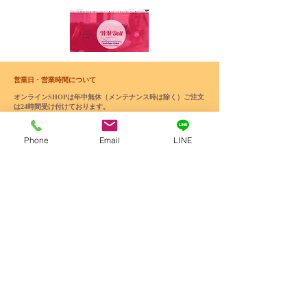
営業日・営業時間について
オンラインSHOPは年中無休（メンテナンス時は除く）ご注文
は24時間受け付けております。
【メール、メッセージ対応】
月‐土 10時～18時
日 12時～17時
Phone
Email
LINE
営業時間外に頂いたメッセージやメールへのご返答は
翌営業日以降になります。
通関手数料について
通関手数料(3,000円前後)の請求書払いがまれに発生する場合
があります。​その際はお手数ですがご負担をお願い致します。
​ému
個人情報のお取り扱いについて
お取り引き時の製品および資料などの配達に利用させていただ
く
ほか
、ご購入後のアフターサービスのためにのみ使わせてい
ただいております。
返品・保証について
リアルドール