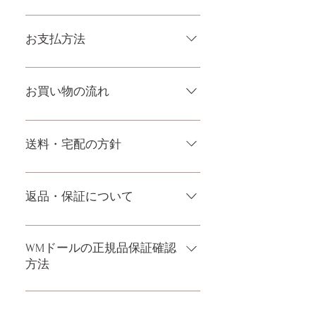
一体一体ハンドメイドで製造し
ている製品なので、商品により
お支払方法
個体差がありますので多少の誤
差がございます。また、測る場
メール、チャット（サイト下
所や測り方でも多少の誤差があ
部）、お電話やLINEで各種ご質
お買い物の流れ
ります。当店採寸による実寸の
問受け付けております！ ペイパ
誤差はご了承ください。
ル、銀行振込、クレジットカー
多種多様な品ぞろえ！工場と直
ドなど様々な決済方法に対応で
接やり取りをしているため、当
送料・宅配の方針
き、お支払いが超カンタン！ お
店にないドールもご相談にのり
支払方法をもっとみる
ます。TPE素材、シリコン素材、
送料は全国一律送料無料！宅配
上半身、下半身、男性ドールや
テロ一斉無し！外箱には商品の
返品・保証について
男の娘ドールまで、ドールのパ
中身が分かるような日本語の印
ーツや収納用品もご用意してお
字などは一切されておりませ
ドールのメイク直しなど充実し
ります。 お買い物の流れをもっ
ん。 送料・配送の方針をもっと
たアフターサービスを提供、最
WMドールの正規品保証確認
と見る
見る
後まで対応いたします。 返品・
方法
保証をもっと見る
コチラからWMドール様の公式サ
イトにてアンチフェイクコード