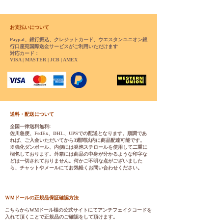
を入れて頂くことでご確認をし
て頂けます。
お支払いについて
Paypal、銀行振込、クレジットカード、ウエスタンユニオン銀
行口座宛国際送金サービスがご利用いただけます
対応カード：
VISA | MASTER | JCB | AMEX
送料・配送について
全国一律送料無料!
佐川急便、FedEx、DHL、UPSでの配送となります。順調であ
れば、ご入金いただいてから3週間以内に商品配達可能です。
※強化ダンボール、内側には発泡スチロールを使用して二重に
梱包しております。外箱には商品の中身が分かるような印字な
どは一切されておりません。何かご不明な点がございました
ら、チャットやメールにてお気軽くお問い合わせください。
ＷＭドールの正規品保証確認方法
こちらから
WMドール様の公式サイトにてアンチフェイクコードを
入れて頂くことで正規品のご確認をして頂けます。