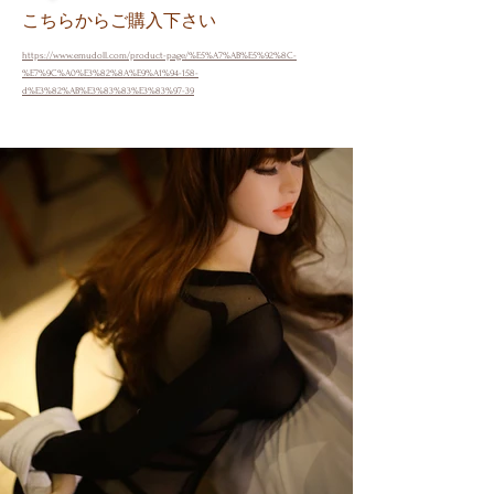
こちらからご購入下さい
https://www.emudoll.com/product-page/%E5%A7%AB%E5%92%8C-
%E7%9C%A0%E3%82%8A%E9%A1%94-158-
d%E3%82%AB%E3%83%83%E3%83%97-39