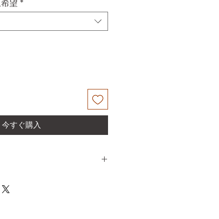
更希望
*
今すぐ購入
102CM
14.5KG