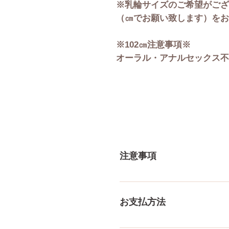
※乳輪サイズのご希望がござ
（㎝でお願い致します）をお
※102㎝注意事項※
オーラル・アナルセックス不
注意事項
一体一体ハンドメイドで製造
体差がありますので多少の誤
お支払方法
測り方でも多少の誤差があり
ご了承ください。
メール、チャット（サイト下部