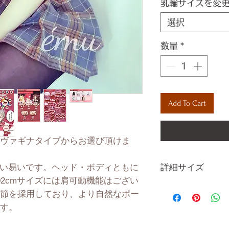
乳輪サイズを変
選択
数量
*
Add To Cart
ヴァギナタイプからお選び頂けま
詳細サイズ
く扱い易いです。ヘッド・ボディともに
02cmサイズには肩可動機能はござい
身 長
節を採用しており、より自然なポー
す。
体 重