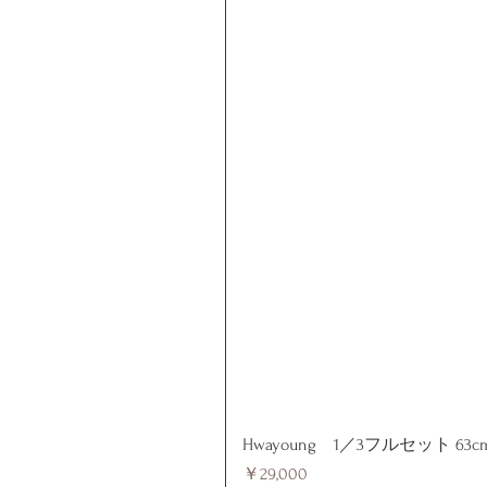
Hwayoung 1／3フルセット 63c
価格
￥29,000