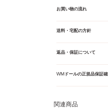
付けております！ ペイパル
お買い物の流れ
様々な決済方法に対応でき、
をもっとみる
多種多様な品ぞろえ！工場と
にないドールもご相談にのりま
送料・宅配の方針
身、下半身、男性ドールや男
収納用品もご用意しておりま
送料は全国一律送料無料！宅
身が分かるような日本語の印
返品・保証について
料・配送の方針をもっと見る
ドールのメイク直しなど充実
まで対応いたします。 返品
WMドールの正規品保証確
コチラからWMドール様の公
入れて頂くことでご確認をし
関連商品