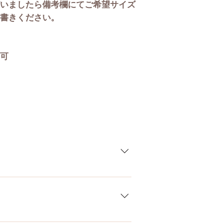
いましたら備考欄にてご希望サイズ
書きください。
カップ
可
ウエスト
膣深さ
素材
している製品なので、商品により個
差がございます。また、測る場所や
ます。当店採寸による実寸の誤差は
）、お電話やLINEで各種ご質問受け