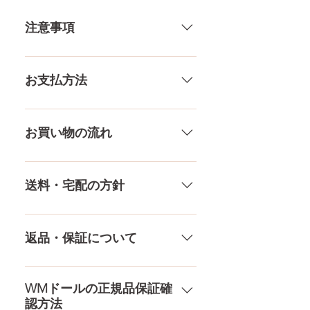
注意事項
一体一体ハンドメイドで製造して
いる製品なので、商品により個体
お支払方法
差がありますので多少の誤差がご
ざいます。また、測る場所や測り
メール、チャット（サイト下
方でも多少の誤差があります。当
部）、お電話やLINEで各種ご質問
お買い物の流れ
店採寸による実寸の誤差はご了承
受け付けております！ ペイパル、
ください。
銀行振込、クレジットカードなど
多種多様な品ぞろえ！工場と直接
様々な決済方法に対応でき、お支
やり取りをしているため、当店に
送料・宅配の方針
払いが超カンタン！ お支払方法を
ないドールもご相談にのります。
もっとみる
TPE素材、シリコン素材、上半身、
送料は全国一律送料無料！宅配テ
下半身、男性ドールや男の娘ドー
ロ一斉無し！外箱には商品の中身
返品・保証について
ルまで、ドールのパーツや収納用
が分かるような日本語の印字など
品もご用意しております。 お買い
は一切されておりません。 送料・
ドールのメイク直しなど充実した
物の流れをもっと見る
配送の方針をもっと見る
アフターサービスを提供、最後ま
WMドールの正規品保証確
認方法
で対応いたします。 返品・保証を