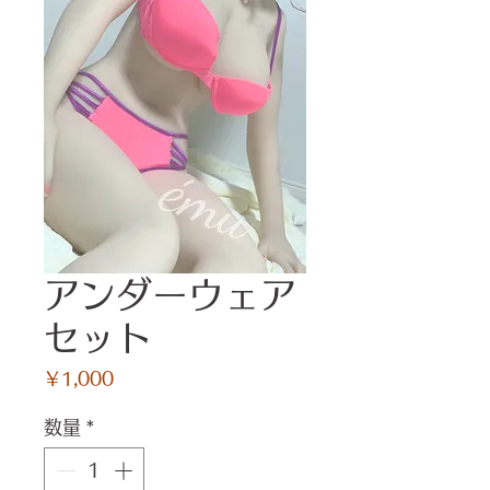
アンダーウェア
セット
価
￥1,000
格
数量
*