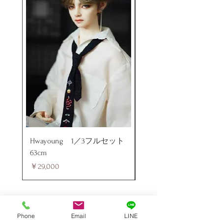
Hwayoung 1／3フルセット
ミニラブドール
63cm
価格
￥48,000
価格
￥29,000
Phone
Email
LINE