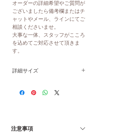
オーダーの詳細希望やご質問が
ございましたら備考欄またはチ
ャットやメール、ラインにてご
相談くださいませ。
大事な一体、スタッフがこころ
を込めてご対応させて頂きま
す。
詳細サイズ
身 長
163CM
体 重
34KG
肩幅
34CM
注意事項
カップ
Cカップ