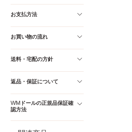
トップ
82CM
一体一体ハンドメイドで製造して
いる製品なので、商品により個体
お支払方法
アンダー
66CM
差がありますので多少の誤差がご
ざいます。また、測る場所や測り
メール、チャット（サイト下
ウエスト
62CM
方でも多少の誤差があります。当
部）、お電話やLINEで各種ご質問
お買い物の流れ
店採寸による実寸の誤差はご了承
受け付けております！ ペイパル、
ヒップ
82CM
ください。
銀行振込、クレジットカードなど
多種多様な品ぞろえ！工場と直接
様々な決済方法に対応でき、お支
やり取りをしているため、当店に
送料・宅配の方針
口深さ
12CM
払いが超カンタン！ お支払方法を
ないドールもご相談にのります。
もっとみる
TPE素材、シリコン素材、上半身、
送料は全国一律送料無料！宅配テ
膣深さ
18CM
下半身、男性ドールや男の娘ドー
ロ一斉無し！外箱には商品の中身
返品・保証について
ルまで、ドールのパーツや収納用
アナル深さ
15CM
が分かるような日本語の印字など
品もご用意しております。 お買い
は一切されておりません。 送料・
ドールのメイク直しなど充実した
物の流れをもっと見る
足サイズ
21CM
配送の方針をもっと見る
アフターサービスを提供、最後ま
WMドールの正規品保証確
認方法
で対応いたします。 返品・保証を
素材
医療用TPE
もっと見る
コチラからWMドール様の公式サ
梱包
163×43×28CM
イトにてアンチフェイクコードを