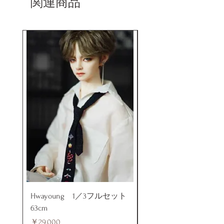
関連商品
入れて頂くことでご確認をして頂
けます。
Hwayoung 1／3フルセット
ミニラブドール
63cm
価格
￥48,000
価格
￥29,000