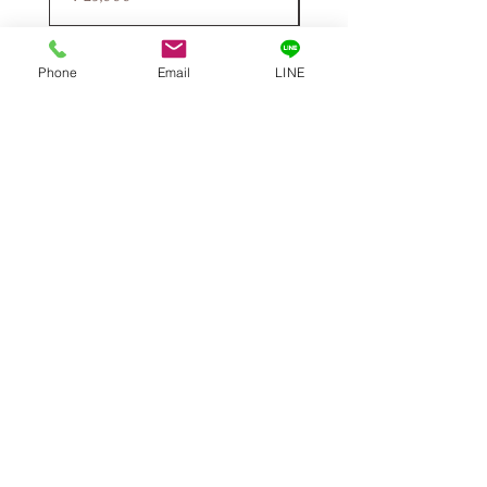
Phone
Email
LINE
お支払いについて
Paypal、銀行振込、クレジットカード、ウエスタンユニオン銀
行口座宛国際送金サービスがご利用いただけます
対応カード：
VISA | MASTER | JCB | AMEX
送料・配送について
全国一律送料無料!
佐川急便、FedEx、DHL、UPSでの配送となります。順調であ
れば、ご入金いただいてから3週間以内に商品配達可能です。
※強化ダンボール、内側には発泡スチロールを使用して二重に
梱包しております。外箱には商品の中身が分かるような印字な
どは一切されておりません。何かご不明な点がございました
ら、チャットやメールにてお気軽くお問い合わせください。