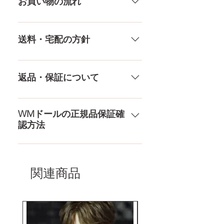
お買い物の流れ
店採寸による実寸の誤差はご了承
受け付けております！ ペイパル、
ヒップ
80CM
ください。
銀行振込、クレジットカードなど
多種多様な品ぞろえ！工場と直接
様々な決済方法に対応でき、お支
やり取りをしているため、当店に
送料・宅配の方針
口深さ
12CM
払いが超カンタン！ お支払方法を
ないドールもご相談にのります。
もっとみる
TPE素材、シリコン素材、上半身、
送料は全国一律送料無料！宅配テ
膣深さ
18CM
下半身、男性ドールや男の娘ドー
ロ一斉無し！外箱には商品の中身
返品・保証について
ルまで、ドールのパーツや収納用
アナル深さ
15CM
が分かるような日本語の印字など
品もご用意しております。 お買い
は一切されておりません。 送料・
ドールのメイク直しなど充実した
物の流れをもっと見る
足サイズ
21CM
配送の方針をもっと見る
アフターサービスを提供、最後ま
WMドールの正規品保証確
認方法
で対応いたします。 返品・保証を
素材
医療用TPE
もっと見る
コチラからWMドール様の公式サ
梱包サイズ
160×43×28CM
イトにてアンチフェイクコードを
入れて頂くことでご確認をして頂
関連商品
けます。