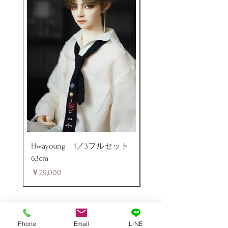
Hwayoung 1／3フルセット
ミニラブドール
63cm
価格
￥48,000
価格
￥29,000
Phone
Email
LINE