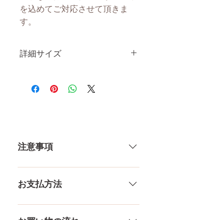
を込めてご対応させて頂きま
す。
詳細サイズ
身 長
165CM
体 重
30KG
肩 幅
33CM
注意事項
カップ
Dカップ
トップ
78CM
一体一体ハンドメイドで製造して
いる製品なので、商品により個体
お支払方法
アンダー
57CM
差がありますので多少の誤差がご
ざいます。また、測る場所や測り
メール、チャット（サイト下
ウエスト
53CM
方でも多少の誤差があります。当
部）、お電話やLINEで各種ご質問