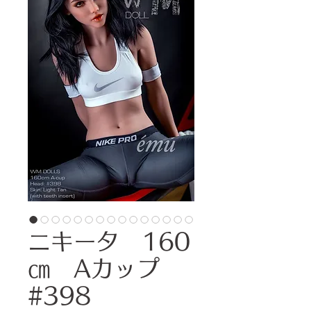
ニキータ 160
㎝ Aカップ
#398