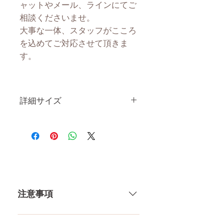
ャットやメール、ラインにてご
相談くださいませ。
大事な一体、スタッフがこころ
を込めてご対応させて頂きま
す。
詳細サイズ
身 長
160CM
体 重
34KG
肩幅
36CM
注意事項
カップ
Aカップ
トップ
69CM
一体一体ハンドメイドで製造して