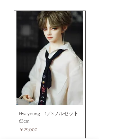
けます。
Hwayoung 1／3フルセット
ミニラブドール
63cm
価格
￥48,000
価格
￥29,000