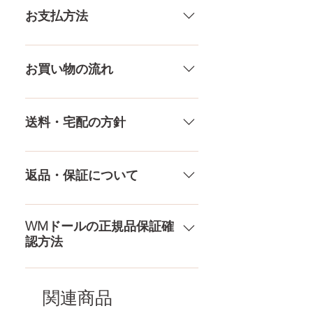
いる製品なので、商品により個体
お支払方法
アンダー
59CM
差がありますので多少の誤差がご
ざいます。また、測る場所や測り
メール、チャット（サイト下
ウエスト
56CM
方でも多少の誤差があります。当
部）、お電話やLINEで各種ご質問
お買い物の流れ
店採寸による実寸の誤差はご了承
受け付けております！ ペイパル、
ヒップ
93CM
ください。
銀行振込、クレジットカードなど
多種多様な品ぞろえ！工場と直接
様々な決済方法に対応でき、お支
やり取りをしているため、当店に
送料・宅配の方針
口深さ
12CM
払いが超カンタン！ お支払方法を
ないドールもご相談にのります。
もっとみる
TPE素材、シリコン素材、上半身、
送料は全国一律送料無料！宅配テ
膣深さ
18CM
下半身、男性ドールや男の娘ドー
ロ一斉無し！外箱には商品の中身
返品・保証について
ルまで、ドールのパーツや収納用
アナル深さ
15CM
が分かるような日本語の印字など
品もご用意しております。 お買い
は一切されておりません。 送料・
ドールのメイク直しなど充実した
物の流れをもっと見る
足サイズ
21CM
配送の方針をもっと見る
アフターサービスを提供、最後ま
WMドールの正規品保証確
認方法
で対応いたします。 返品・保証を
素材
医療用TPE
もっと見る
コチラからWMドール様の公式サ
梱包
160×43×28CM
イトにてアンチフェイクコードを
関連商品
入れて頂くことでご確認をして頂