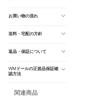
差がありますので多少の誤差がご
ざいます。また、測る場所や測り
メール、チャット（サイト下
方でも多少の誤差があります。当
部）、お電話やLINEで各種ご質問
お買い物の流れ
店採寸による実寸の誤差はご了承
受け付けております！ ペイパル、
ください。
銀行振込、クレジットカードなど
多種多様な品ぞろえ！工場と直接
様々な決済方法に対応でき、お支
やり取りをしているため、当店に
送料・宅配の方針
払いが超カンタン！ お支払方法を
ないドールもご相談にのります。
もっとみる
TPE素材、シリコン素材、上半身、
送料は全国一律送料無料！宅配テ
下半身、男性ドールや男の娘ドー
ロ一斉無し！外箱には商品の中身
返品・保証について
ルまで、ドールのパーツや収納用
が分かるような日本語の印字など
品もご用意しております。 お買い
は一切されておりません。 送料・
ドールのメイク直しなど充実した
物の流れをもっと見る
配送の方針をもっと見る
アフターサービスを提供、最後ま
WMドールの正規品保証確
認方法
で対応いたします。 返品・保証を
もっと見る
コチラからWMドール様の公式サ
イトにてアンチフェイクコードを
関連商品
入れて頂くことでご確認をして頂
けます。