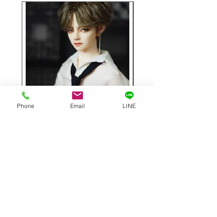
Phone
Email
LINE
Hwayoung 1／3フルセット
ミニラブドール
63cm
価格
￥48,000
価格
￥29,000