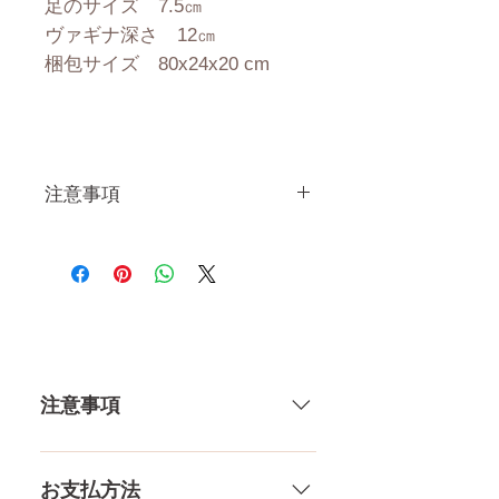
足のサイズ 7.5㎝
ヴァギナ深さ 12㎝
梱包サイズ 80x24x20 cm
注意事項
一体一体ハンドメイドで製造し
ている製品なので、商品により
個体差がありますので多少の誤
差がございます。 また、測る
場所や測り方でも多少の誤差が
ありますし、当店採寸による実
注意事項
寸の誤差はご了承下さい。
一体一体ハンドメイドで製造して
いる製品なので、商品により個体
お支払方法