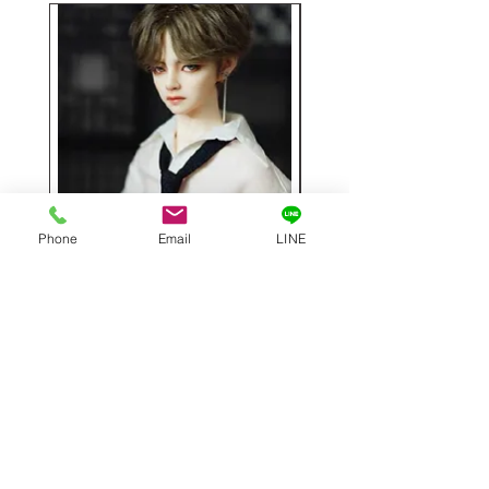
Phone
Email
LINE
Hwayoung 1／3フルセット
ミニラブドール
63cm
価格
￥48,000
価格
￥29,000