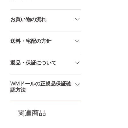
差がありますので多少の誤差がご
ざいます。また、測る場所や測り
メール、チャット（サイト下
方でも多少の誤差があります。当
部）、お電話やLINEで各種ご質問
お買い物の流れ
店採寸による実寸の誤差はご了承
受け付けております！ ペイパル、
ください。
銀行振込、クレジットカードなど
多種多様な品ぞろえ！工場と直接
様々な決済方法に対応でき、お支
やり取りをしているため、当店に
送料・宅配の方針
払いが超カンタン！ お支払方法を
ないドールもご相談にのります。
もっとみる
TPE素材、シリコン素材、上半身、
送料は全国一律送料無料！宅配テ
下半身、男性ドールや男の娘ドー
ロ一斉無し！外箱には商品の中身
返品・保証について
ルまで、ドールのパーツや収納用
が分かるような日本語の印字など
品もご用意しております。 お買い
は一切されておりません。 送料・
ドールのメイク直しなど充実した
物の流れをもっと見る
配送の方針をもっと見る
アフターサービスを提供、最後ま
WMドールの正規品保証確
認方法
で対応いたします。 返品・保証を
もっと見る
コチラからWMドール様の公式サ
イトにてアンチフェイクコードを
関連商品
入れて頂くことでご確認をして頂
けます。