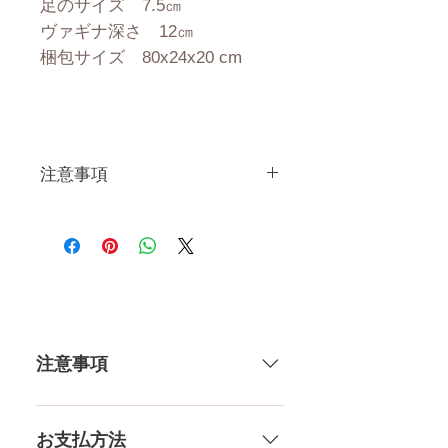
足のサイズ 7.5㎝
ヴァギナ深さ 12㎝
梱包サイズ 80x24x20 cm
注意事項
一体一体ハンドメイドで製造し
ている製品なので、商品により
個体差がありますので多少の誤
差がございます。 また、測る
場所や測り方でも多少の誤差が
ありますし、当店採寸による実
注意事項
寸の誤差はご了承下さい。
一体一体ハンドメイドで製造して
いる製品なので、商品により個体
お支払方法