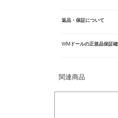
収納用品もご用意しておりま
送料は全国一律送料無料！宅
身が分かるような日本語の印
返品・保証について
料・配送の方針をもっと見る
ドールのメイク直しなど充実
まで対応いたします。 返品
WMドールの正規品保証確
コチラからWMドール様の公
入れて頂くことでご確認をし
関連商品