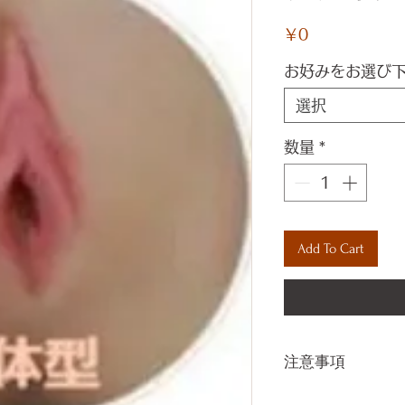
価
￥0
格
お好みをお選び
選択
数量
*
Add To Cart
注意事項
一体一体ハンド