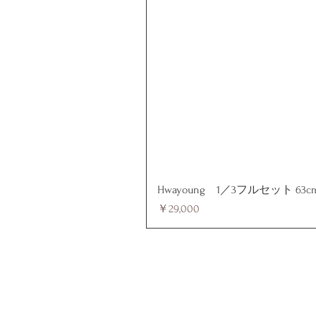
Hwayoung 1／3フルセット 63c
価格
￥29,000