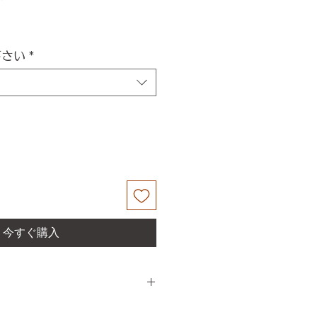
下さい
*
今すぐ購入
メイドで製造している製品な