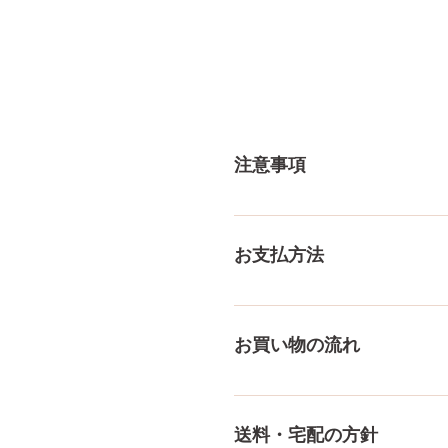
注意事項
一体一体ハンドメイドで製造
体差がありますので多少の誤
お支払方法
測り方でも多少の誤差があり
ご了承ください。
メール、チャット（サイト下部
付けております！ ペイパル
お買い物の流れ
様々な決済方法に対応でき、
をもっとみる
多種多様な品ぞろえ！工場と
にないドールもご相談にのりま
送料・宅配の方針
身、下半身、男性ドールや男