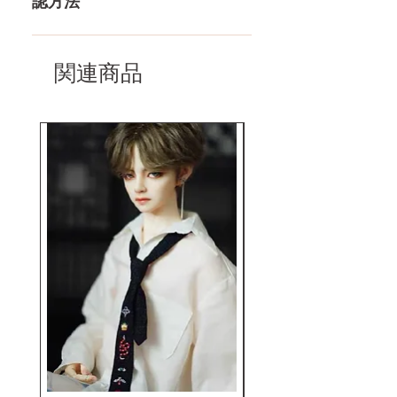
認方法
で対応いたします。 返品・保証を
素材
医療用TPE
もっと見る
コチラからWMドール様の公式サ
梱包
163×43×28CM
イトにてアンチフェイクコードを
関連商品
入れて頂くことでご確認をして頂
けます。