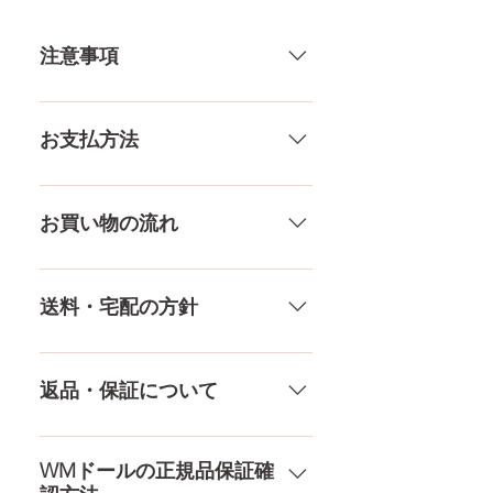
肩幅
34CM
注意事項
カップ
Cカップ
トップ
82CM
一体一体ハンドメイドで製造して
いる製品なので、商品により個体
お支払方法
アンダー
66CM
差がありますので多少の誤差がご
ざいます。また、測る場所や測り
メール、チャット（サイト下
ウエスト
62CM
方でも多少の誤差があります。当
部）、お電話やLINEで各種ご質問
お買い物の流れ
店採寸による実寸の誤差はご了承
受け付けております！ ペイパル、
ヒップ
82CM
ください。
銀行振込、クレジットカードなど
多種多様な品ぞろえ！工場と直接
様々な決済方法に対応でき、お支
やり取りをしているため、当店に
送料・宅配の方針
口深さ
12CM
払いが超カンタン！ お支払方法を
ないドールもご相談にのります。
もっとみる
TPE素材、シリコン素材、上半身、
送料は全国一律送料無料！宅配テ
膣深さ
18CM
下半身、男性ドールや男の娘ドー
ロ一斉無し！外箱には商品の中身
返品・保証について
ルまで、ドールのパーツや収納用
アナル深さ
15CM
が分かるような日本語の印字など
品もご用意しております。 お買い
は一切されておりません。 送料・
ドールのメイク直しなど充実した
物の流れをもっと見る
足サイズ
21CM
配送の方針をもっと見る
アフターサービスを提供、最後ま
WMドールの正規品保証確