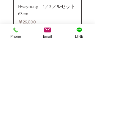
Hwayoung 1／3フルセット
ミニラブドール
63cm
価格
￥48,000
価格
￥29,000
Phone
Email
LINE
お支払いについて
Paypal、銀行振込、クレジットカード、ウエスタンユニオン銀
行口座宛国際送金サービスがご利用いただけます
対応カード：
VISA | MASTER | JCB | AMEX
送料・配送について
全国一律送料無料!
佐川急便、FedEx、DHL、UPSでの配送となります。順調であ
れば、ご入金いただいてから3週間以内に商品配達可能です。