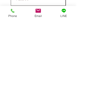
Phone
Email
LINE
お支払いについて
Paypal、銀行振込、クレジットカード、ウエスタンユニオン銀
行口座宛国際送金サービスがご利用いただけます
対応カード：
VISA | MASTER | JCB | AMEX
送料・配送について
全国一律送料無料!
佐川急便、FedEx、DHL、UPSでの配送となります。順調であ
れば、ご入金いただいてから3週間以内に商品配達可能です。
※強化ダンボール、内側には発泡スチロールを使用して二重に
梱包しております。外箱には商品の中身が分かるような印字な
どは一切されておりません。何かご不明な点がございました
ら、チャットやメールにてお気軽くお問い合わせください。