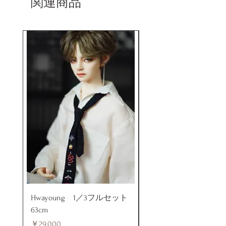
関連商品
入れて頂くことでご確認をして頂
けます。
Hwayoung 1／3フルセット
ミニラブドール
63cm
価格
￥48,000
価格
￥29,000