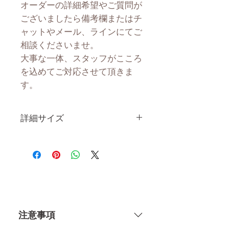
オーダーの詳細希望やご質問が
ございましたら備考欄またはチ
ャットやメール、ラインにてご
相談くださいませ。
大事な一体、スタッフがこころ
を込めてご対応させて頂きま
す。
詳細サイズ
身 長
163CM
体 重
34KG
肩幅
34CM
注意事項
カップ
Cカップ