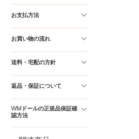
トップ
82CM
一体一体ハンドメイドで製造して
いる製品なので、商品により個体
お支払方法
アンダー
66CM
差がありますので多少の誤差がご
ざいます。また、測る場所や測り
メール、チャット（サイト下
ウエスト
62CM
方でも多少の誤差があります。当
部）、お電話やLINEで各種ご質問
お買い物の流れ
店採寸による実寸の誤差はご了承
受け付けております！ ペイパル、
ヒップ
82CM
ください。
銀行振込、クレジットカードなど
多種多様な品ぞろえ！工場と直接
様々な決済方法に対応でき、お支
やり取りをしているため、当店に
送料・宅配の方針
口深さ
12CM
払いが超カンタン！ お支払方法を
ないドールもご相談にのります。
もっとみる
TPE素材、シリコン素材、上半身、
送料は全国一律送料無料！宅配テ
膣深さ
18CM
下半身、男性ドールや男の娘ドー
ロ一斉無し！外箱には商品の中身
返品・保証について
ルまで、ドールのパーツや収納用
アナル深さ
15CM
が分かるような日本語の印字など
品もご用意しております。 お買い
は一切されておりません。 送料・
ドールのメイク直しなど充実した
物の流れをもっと見る
足サイズ
21CM
配送の方針をもっと見る
アフターサービスを提供、最後ま
WMドールの正規品保証確
認方法
で対応いたします。 返品・保証を
素材
医療用TPE
もっと見る
コチラからWMドール様の公式サ
梱包
163×43×28CM
イトにてアンチフェイクコードを