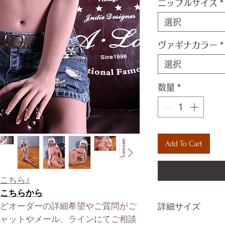
ニップルサイズ
*
選択
ヴァギナカラー
*
選択
数量
*
Add To Cart
こちら♪
こちらから
どオーダーの詳細希望やご質問がご
詳細サイズ
ャットやメール、ラインにてご相談