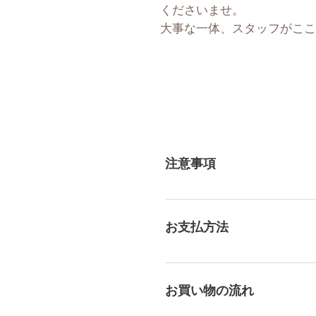
くださいませ。
大事な一体、スタッフがここ
注意事項
一体一体ハンドメイドで製造
体差がありますので多少の誤
お支払方法
測り方でも多少の誤差があり
ご了承ください。
メール、チャット（サイト下部
付けております！ ペイパル
お買い物の流れ
様々な決済方法に対応でき、
をもっとみる