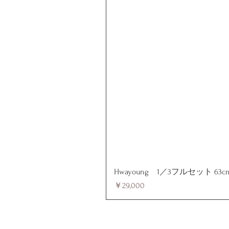
Hwayoung 1／3フルセット 63c
価格
￥29,000