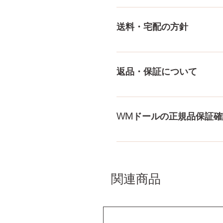
多種多様な品ぞろえ！工場と
にないドールもご相談にのりま
送料・宅配の方針
身、下半身、男性ドールや男
収納用品もご用意しておりま
送料は全国一律送料無料！宅
身が分かるような日本語の印
返品・保証について
料・配送の方針をもっと見る
ドールのメイク直しなど充実
まで対応いたします。 返品
WMドールの正規品保証確
コチラからWMドール様の公
入れて頂くことでご確認をし
関連商品