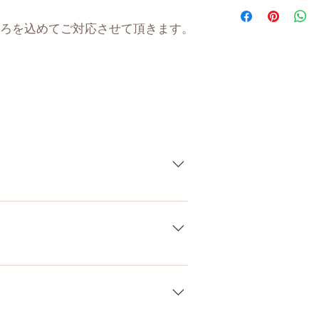
身 長
ろを込めてご対応させて頂きます。
体 重
肩幅
カップ
トップ
アンダー
している製品なので、商品により個
ウエスト
差がございます。また、測る場所や
ます。当店採寸による実寸の誤差は
ヒップ
）、お電話やLINEで各種ご質問受け
口深さ
、銀行振込、クレジットカードなど
お支払いが超カンタン！ お支払方法
膣深さ